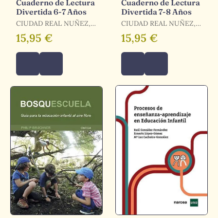
Cuaderno de Lectura
Cuaderno de Lectura
Divertida 6-7 Años
Divertida 7-8 Años
CIUDAD REAL NUÑEZ,
CIUDAD REAL NUÑEZ,
GINES / TORAL
GINES / TORAL
15,95 €
15,95 €
OLIVARES, ANTONIA
OLIVARES, ANTONIA