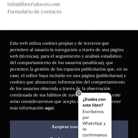
info@librerialuces.com
Formulario de contacto
Este proyecto ha recibido una ayuda del Ministerio de
Cultura, a través de la Dirección General del Libro, del
Esta web utiliza cookies propias y de terceros que
Cómic y de la Lectura
permiten al usuario la navegación a través de una página
web (técnicas), para el seguimiento y análisis estadístico
del comportamiento de los usuarios (analíticas), que
permiten la gestión de los espacios publicitarios que, en su
caso, el editor haya incluido en una página (publicitarias) y
cookies que almacenan información del comportamiento
de los usuarios obtenida a través de la observación
continuada de sus hábitos de navegación. Si acepta este
aviso consideraremos que acepta su uso. Puede obtener
más información
aquí
.
Aceptar cookies
2026 ©
Librería Luces
. Todos los Derechos Reservados |
Trevenque Group