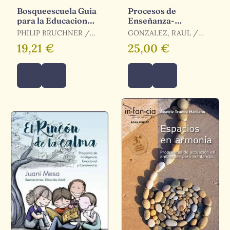
Bosqueescuela Guia
Procesos de
para la Educacion
Enseñanza-
Infantil Al Aire Libre
Aprendizaje en
PHILIP BRUCHNER /
GONZALEZ, RAUL /
Educación Infantil
BRUCHNER, PHILIP
LOPEZ, ERNESTO /
19,21 €
25,00 €
CAHEIR / CACHEIRO
GONZÁLEZ, Mª LUZ /
GONZÁLEZ
FERNÁNDEZ, RAUL /
LÓPEZ GÓMEZ,
ERNESTO