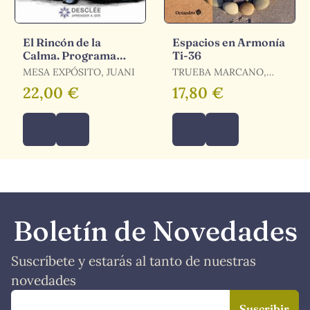
El Rincón de la
Espacios en Armonía
Calma. Programa
Ti-36
para la Mejora de la
MESA EXPÓSITO, JUANI
TRUEBA MARCANO,
Inteligencia
BEATRIZ
22,00 €
17,80 €
Emocional y la
Boletín de Novedades
Suscríbete y estarás al tanto de nuestras
novedades