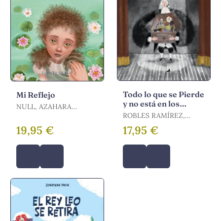
Todo lo que se Pierde
Mi Reflejo
y no está en los
NULL, AZAHARA
Cajones
CASTILLO / CASTILLO,
ROBLES RAMÍREZ,
AZAHARA
DAVID
19,95 €
17,95 €