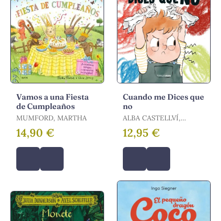
Vamos a una Fiesta
Cuando me Dices que
de Cumpleaños
no
MUMFORD, MARTHA
ALBA CASTELLVÍ,
ALBERT ARRAYÁS /
14,90 €
12,95 €
CASTELLVI, ALBA /
ARRAYAS, ALBERT