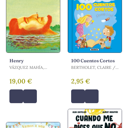
Henry
100 Cuentos Cortos
VÁZQUEZ MAHÍA,
BERTHOLET, CLAIRE /
FERNANDO / VAZQUEZ
HOPWOOD, SALLY-ANN
FERNANDO
/ MAJOR, LENIA /
19,00 €
2,95 €
THOMAS-BILSTEIN,
JACQUES / ESPINOSA,
MICHAEL