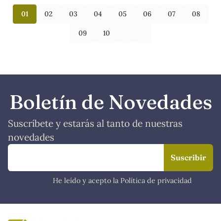
01
02
03
04
05
06
07
08
09
10
Boletín de Novedades
Suscríbete y estarás al tanto de nuestras
novedades
He leído y acepto la Política de privacidad