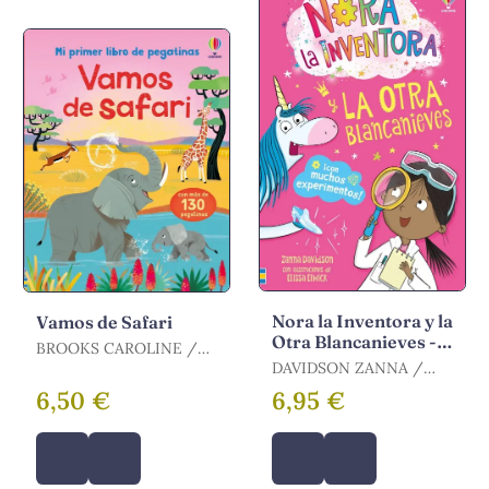
Nora la Inventora y la
Vamos de Safari
Otra Blancanieves -
BROOKS CAROLINE /
Libro 7
YOUNG, CAROLINE /
DAVIDSON ZANNA /
BROOKS, FELICITY
DAVIDSON, ZANNA
6,50 €
6,95 €