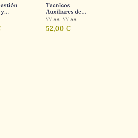
estión
Tecnicos
 y
Auxiliares de
rativa,
Informatica -
VV. AA., VV. AA.
ón
Bloque Iii (
€
52,00 €
Temario y
Supuestos
Practicos)