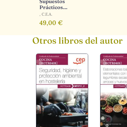
Supuestos
Prácticos
Administrativos
, C.E.A.
Administración
49,00 €
del Estado.
Promoción
Interna
Otros libros del autor