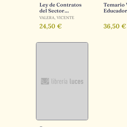
Ley de Contratos
Temario V
del Sector
Educador
Público. Estudia
Centros 
VALERA, VICENTE
con Martina
Personal
24,50 €
36,50 €
de la Jun
Andalucí