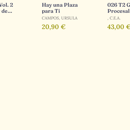
ol. 2
Hay una Plaza
026 T2 G
 de
para Ti
Procesal
Sociales
Administ
CAMPOS, URSULA
, C.E.A.
 Laboral
Promoci
20,90 €
43,00 
ta de
Interna
a 2007