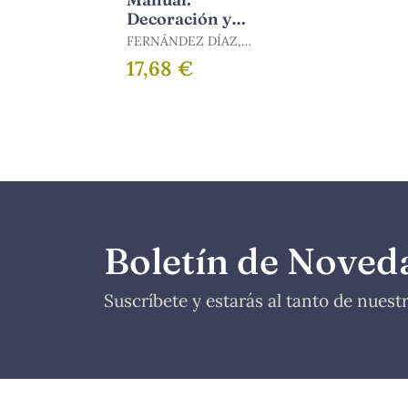
Decoración y
Exposición de
FERNÁNDEZ DÍAZ,
Platos (Uf0072).
MIGUEL ÁNGEL
17,68 €
Certificados de
Profesionali
Boletín de Noved
Suscríbete y estarás al tanto de nues