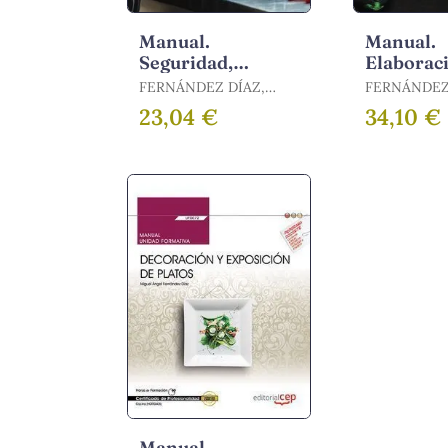
Manual.
Manual.
Seguridad,
Elaborac
Higiene y
Básicas y
FERNÁNDEZ DÍAZ,
FERNÁNDEZ
Protección
Elementa
MIGUEL ÁNGEL
MIGUEL ÁN
23,04 €
34,10 €
Ambiental en
Hortaliza
Hostelería
Legumbre
(Mf0711_2). Cert
Manual.