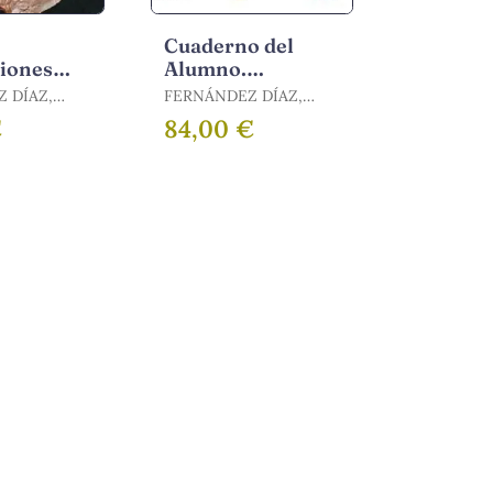
Cuaderno del
iones
Alumno.
y Platos
Preelaboración y
 DÍAZ,
FERNÁNDEZ DÍAZ,
les con
Conservación de
NGEL
MIGUEL ÁNGEL
€
84,00 €
Aves,
Vegetales y Setas
f006
(Uf0063)