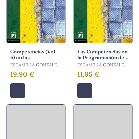
Competencias (Vol.
Las Competencias en
ii) en la
la Programación de
Programacion de
Aula. (Vol. Ii)
ESCAMILLA GONZÁLEZ,
ESCAMILLA GONZÁLEZ,
Aula,
AMPARO
AMPARO
19,90 €
11,95 €