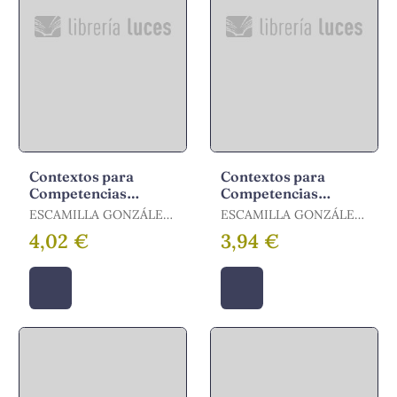
Contextos para
Contextos para
Competencias
Competencias
Básicas, Educación
Básicas, Educación
ESCAMILLA GONZÁLEZ,
ESCAMILLA GONZÁLEZ,
Primaria. Cuaderno 5
Primaria. Cuaderno
AMPARO
AMPARO
4,02 €
3,94 €
6