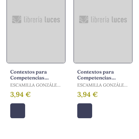
Contextos para
Contextos para
Competencias
Competencias
Básicas, Educación
Básicas, Educación
ESCAMILLA GONZÁLEZ,
ESCAMILLA GONZÁLEZ,
Primaria. Cuaderno 7
Primaria. Cuaderno
AMPARO
AMPARO
3,94 €
3,94 €
8