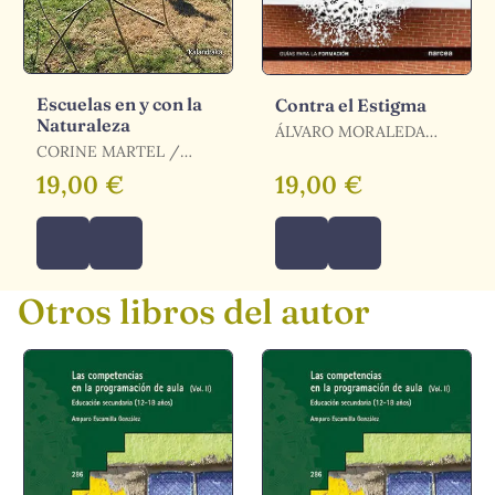
Escuelas en y con la
Contra el Estigma
Naturaleza
ÁLVARO MORALEDA
CORINE MARTEL /
RUANO / MORALEDA
WAGNON, SYLVAIN /
RUANO, ÁLVARO /
19,00 €
19,00 €
SOTO, ISABEL
GALAN-CASADO, DIEGO
Otros libros del autor