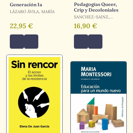
Pedagogías Queer,
Generación Ia
Crip y Decoloniales
LÁZARO ÁVILA, MARÍA
SANCHEZ-SAINZ,
MERCEDES
22,95 €
16,90 €