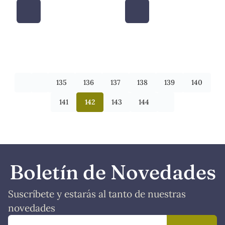
135
136
137
138
139
140
141
142
143
144
Boletín de Novedades
Suscríbete y estarás al tanto de nuestras
novedades