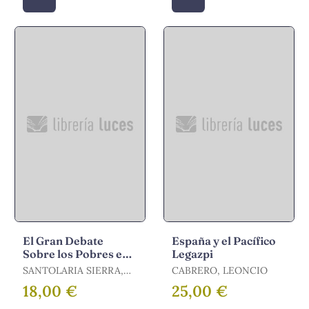
El Gran Debate
España y el Pacífico
Sobre los Pobres en
Legazpi
el Siglo Xvi
SANTOLARIA SIERRA,
CABRERO, LEONCIO
FELIX
18,00 €
25,00 €