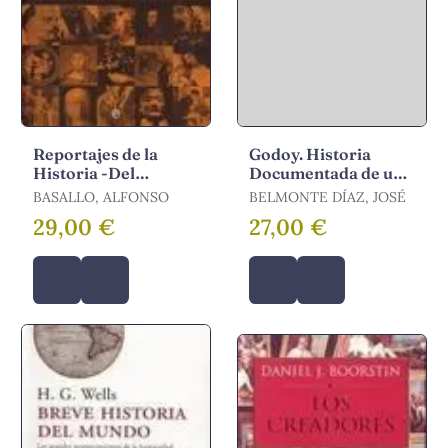
Reportajes de la
Godoy. Historia
Historia -Del
Documentada de un
Antiguo Egipto Al Día
Expolio
BASALLO, ALFONSO
BELMONTE DÍAZ, JOSÉ
de Hoy-
29,00 €
27,00 €