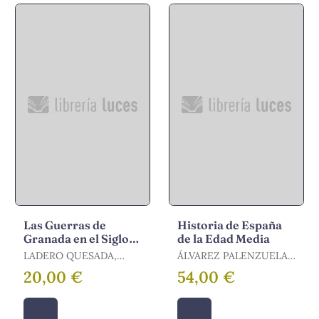
Las Guerras de
Historia de España
Granada en el Siglo
de la Edad Media
Xv
LADERO QUESADA,
ÁLVAREZ PALENZUELA,
MIGUEL ÁNGEL (1943- )
VICENTE ÁNGEL
20,00 €
54,00 €