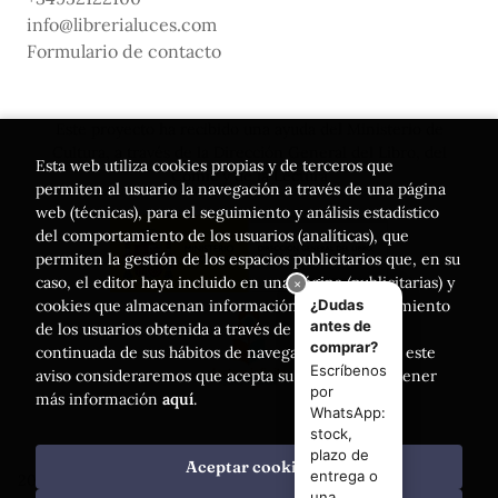
info@librerialuces.com
Formulario de contacto
Este proyecto ha recibido una ayuda del Ministerio de
Cultura, a través de la Dirección General del Libro, del
Esta web utiliza cookies propias y de terceros que
Cómic y de la Lectura
permiten al usuario la navegación a través de una página
web (técnicas), para el seguimiento y análisis estadístico
del comportamiento de los usuarios (analíticas), que
permiten la gestión de los espacios publicitarios que, en su
caso, el editor haya incluido en una página (publicitarias) y
cookies que almacenan información del comportamiento
de los usuarios obtenida a través de la observación
continuada de sus hábitos de navegación. Si acepta este
aviso consideraremos que acepta su uso. Puede obtener
más información
aquí
.
Aceptar cookies
2026 ©
Librería Luces
. Todos los Derechos Reservados |