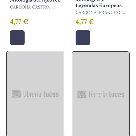
Leyendas Europeas
CARDONA CASTRO,
FRANCISCO LUIS
CARDONA, FRANCESC-
LLUÍS
4,77 €
4,77 €