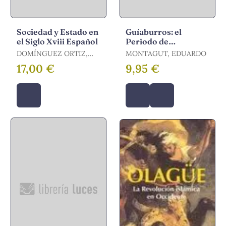
Sociedad y Estado en
Guíaburros: el
el Siglo Xviii Español
Periodo de
Entreguerras y la
DOMÍNGUEZ ORTIZ,
MONTAGUT, EDUARDO
Crisis de las
ANTONIO
17,00 €
9,95 €
Democracias