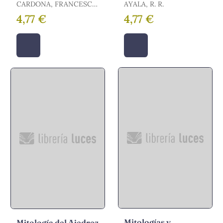
CARDONA, FRANCESC-
AYALA, R. R.
LLUÍS
4,77 €
4,77 €
Mitologías y
Mitología del Ajedrez