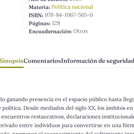
Política nacional
Materia:
978-84-1067-565-0
ISBN:
128
Páginas:
Otros
Encuadernación:
Sinopsis
Comentarios
Información de segurida
ido ganando presencia en el espacio público hasta lle
política. Desde mediados del siglo XX, los ámbitos en
encuentros restaurativos, declaraciones institucionale
ivado entre individuos para convertirse en una fórmula
ado, promover el reconocimiento del sufrimiento injust