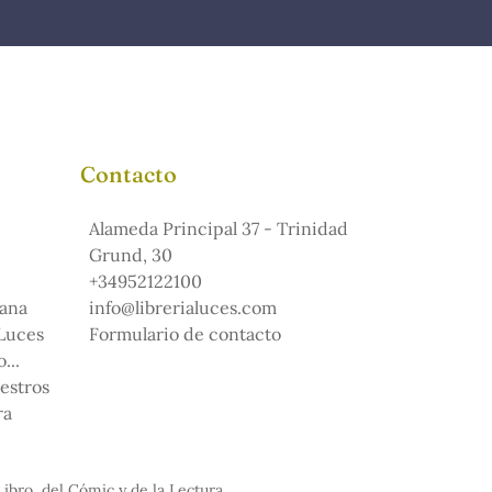
Contacto
Alameda Principal 37 - Trinidad
Grund, 30
+34952122100
ana
info@librerialuces.com
 Luces
Formulario de contacto
...
uestros
ra
Libro, del Cómic y de la Lectura