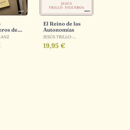
s
El Reino de las
ros de
Autonomías
RANZ
JESÚS TRILLO-
FIGUEROA
€
19,95 €