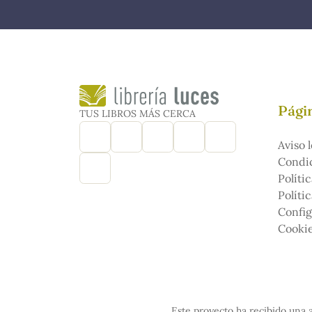
Págin
TUS LIBROS MÁS CERCA
Aviso l
Condic
Políti
Políti
Config
Cooki
Este proyecto ha recibido una a