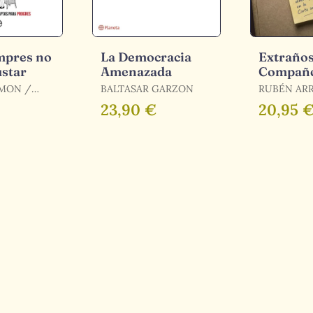
mpres no
La Democracia
Extraño
ustar
Amenazada
Compañe
Trama
MON /
BALTASAR GARZON
RUBÉN AR
ARBAT
23,90 €
20,95 
RESA