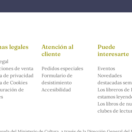
as legales
Atención al
Puede
cliente
interesarte
egal
iones de venta
Pedidos especiales
Eventos
ca de privacidad
Formulario de
Novedades
ca de Cookies
desistimiento
destacadas sem
uración de
Accesibilidad
Los libreros de
es
estamos leyendo
Los libros de n
clubes de lectu
yuda del Ministerio de Cultura, a través de la Dirección General del 