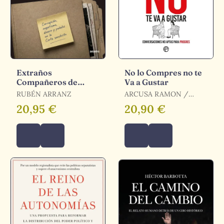
Extraños
No lo Compres no te
Compañeros de
Va a Gustar
Trama
RUBÉN ARRANZ
ARCUSA RAMON /
GIMENEZ BARBAT
20,95 €
20,90 €
TERESA / ARCUSA,
RAMÓN / GIMÉNEZ
BARBAT, TERESA