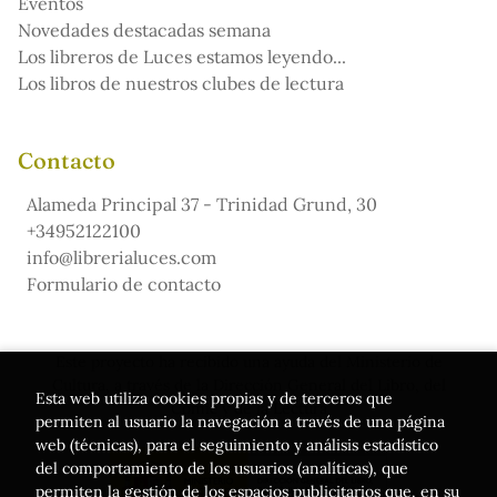
Eventos
Novedades destacadas semana
Los libreros de Luces estamos leyendo...
Los libros de nuestros clubes de lectura
Contacto
Alameda Principal 37 - Trinidad Grund, 30
+34952122100
info@librerialuces.com
Formulario de contacto
Este proyecto ha recibido una ayuda del Ministerio de
Cultura, a través de la Dirección General del Libro, del
Esta web utiliza cookies propias y de terceros que
Cómic y de la Lectura
permiten al usuario la navegación a través de una página
web (técnicas), para el seguimiento y análisis estadístico
del comportamiento de los usuarios (analíticas), que
permiten la gestión de los espacios publicitarios que, en su