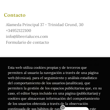
Contacto
Alameda Principal 37 - Trinidad Grund, 30
+34952122100
info@librerialuces.com
Formulario de contacto
Este proyecto ha recibido una ayuda del Ministerio de
Cultura, a través de la Dirección General del Libro, del
Esta web utiliza cookies propias y de terceros que
Cómic y de la Lectura
permiten al usuario la navegación a través de una página
web (técnicas), para el seguimiento y análisis estadístico
del comportamiento de los usuarios (analíticas), que
permiten la gestión de los espacios publicitarios que, en su
caso, el editor haya incluido en una página (publicitarias) y
cookies que almacenan información del comportamiento
de los usuarios obtenida a través de la observación
continuada de sus hábitos de navegación. Si acepta este