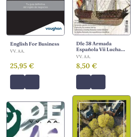
Dfe 38 Armada
English For Business
Española Vii Lucha
VV. AA.
por Heg
VV. AA.
25,95 €
8,50 €