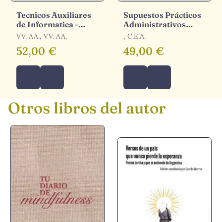
Tecnicos Auxiliares
Supuestos Prácticos
de Informatica -
Administrativos
Bloque Iii ( Temario y
Administración del
VV. AA., VV. AA.
, C.E.A.
Supuestos Practicos)
Estado. Promoción
52,00 €
49,00 €
Interna
Otros libros del autor