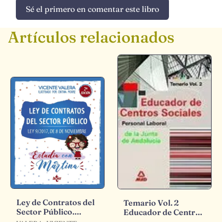
Sé el primero en comentar este libro
Artículos relacionados
Ley de Contratos del
Temario Vol. 2
Sector Público.
Educador de Centros
Estudia con Martina
Sociales Personal