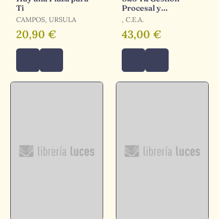
Ti
Procesal y
Administrativa,
CAMPOS, URSULA
, C.E.A.
Promoción Interna
20,90 €
43,00 €