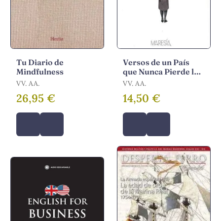
Tu Diario de
Versos de un País
Mindfulness
que Nunca Pierde la
Esperanza
VV. AA.
VV. AA.
26,95 €
14,50 €