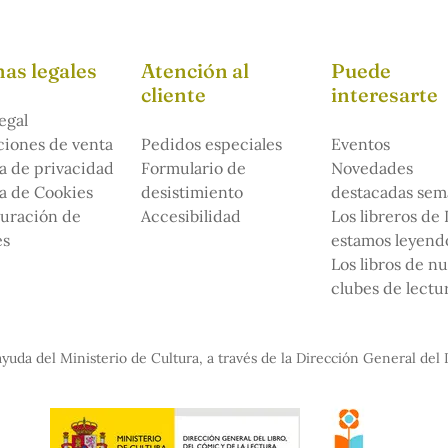
as legales
Atención al
Puede
cliente
interesarte
egal
iones de venta
Pedidos especiales
Eventos
ca de privacidad
Formulario de
Novedades
ca de Cookies
desistimiento
destacadas sem
uración de
Accesibilidad
Los libreros de
es
estamos leyendo
Los libros de n
clubes de lectu
yuda del Ministerio de Cultura, a través de la Dirección General del 