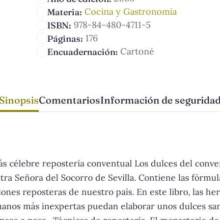
Cocina y Gastronomía
Materia:
978-84-480-4711-5
ISBN:
176
Páginas:
Cartoné
Encuadernación:
Sinopsis
Comentarios
Información de segurida
s célebre repostería conventual Los dulces del conven
ra Señora del Socorro de Sevilla. Contiene las fórmul
iones reposteras de nuestro país. En este libro, las h
manos más inexpertas puedan elaborar unos dulces sano