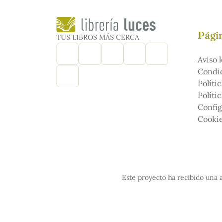
Págin
TUS LIBROS MÁS CERCA
Aviso l
Condic
Políti
Políti
Config
Cooki
Este proyecto ha recibido una a