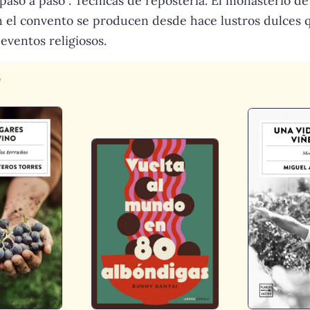
 paso a paso . Técnicas de repostería. El monasterio de
En el convento se producen desde hace lustros dulces 
eventos religiosos.
s