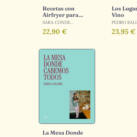
Recetas con
Los Lugar
Airfryer para
Vino
Gente sin Tiempo
SARA CONDE
PEDRO BAL
@BURPEE_VET
TORRES
22,90 €
23,95 €
La Mesa Donde