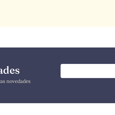
ades
tras novedades