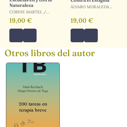
Naturaleza
ÁLVARO MORALEDA
CORINE MARTEL /
RUANO / MORALEDA
WAGNON, SYLVAIN /
RUANO, ÁLVARO /
19,00 €
19,00 €
SOTO, ISABEL
GALAN-CASADO, DIEGO
Otros libros del autor