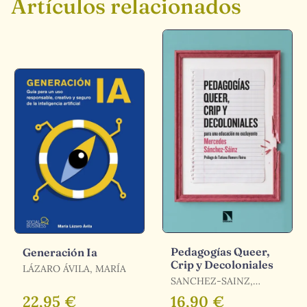
Artículos relacionados
Pedagogías Queer,
Generación Ia
Crip y Decoloniales
LÁZARO ÁVILA, MARÍA
SANCHEZ-SAINZ,
MERCEDES
22,95 €
16,90 €