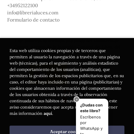
+34952122100
info@librerialuces.com
Formulario de contacto
Este proyecto ha recibido una ayuda del Ministerio de
Cultura, a través de la Dirección General del Libro, del
Esta web utiliza cookies propias y de terceros que
Cómic y de la Lectura
permiten al usuario la navegación a través de una página
web (técnicas), para el seguimiento y análisis estadístico
del comportamiento de los usuarios (analíticas), que
permiten la gestión de los espacios publicitarios que, en su
caso, el editor haya incluido en una página (publicitarias) y
cookies que almacenan información del comportamiento
de los usuarios obtenida a través de la observación
continuada de sus hábitos de navegación. Si acepta este
aviso consideraremos que acepta su uso. Puede obtener
más información
aquí
.
Aceptar cookies