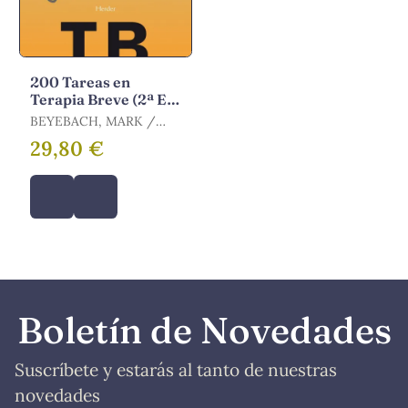
200 Tareas en
Terapia Breve (2ª Ed.
)
BEYEBACH, MARK /
HERRERO DE VEGA,
29,80 €
MARGA
Boletín de Novedades
Suscríbete y estarás al tanto de nuestras
novedades