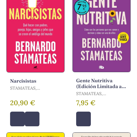
Gente Nutritiva
Narcisistas
(Edición Limitada a
STAMATEAS,
Precio Especial)
BERNARDO
STAMATEAS,
BERNARDO
20,90 €
7,95 €