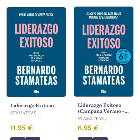
Liderazgo Exitoso
Liderazgo Exitoso
(Campaña Verano -
STAMATEAS,
Edición Limitada a
BERNARDO
STAMATEAS,
Precio Especial)
BERNARDO
11,95 €
6,95 €