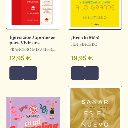
Ejercicios Japoneses
¡Eres lo Más!
para Vivir en
JEN SINCERO
Armonía. Más Allá
FRANCESC MIRALLES,
del Ikigai
HÉCTOR GARCÍA
12,95 €
19,95 €