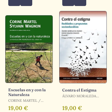
Escuelas en y con la
Contra el Estigma
Naturaleza
ÁLVARO MORALEDA
CORINE MARTEL /
RUANO / MORALEDA
WAGNON, SYLVAIN /
RUANO, ÁLVARO /
19,00 €
19,00 €
SOTO, ISABEL
GALAN-CASADO, DIEGO