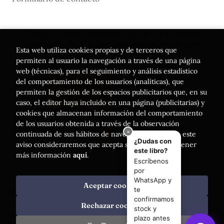
Este proyecto ha recibido una ayuda del Ministerio de
Cultura, a través de la Dirección General del Libro, del
Esta web utiliza cookies propias y de terceros que
Cómic y de la Lectura
permiten al usuario la navegación a través de una página
web (técnicas), para el seguimiento y análisis estadístico
del comportamiento de los usuarios (analíticas), que
permiten la gestión de los espacios publicitarios que, en su
caso, el editor haya incluido en una página (publicitarias) y
cookies que almacenan información del comportamiento
de los usuarios obtenida a través de la observación
continuada de sus hábitos de navegación. Si acepta este
aviso consideraremos que acepta su uso. Puede obtener
más información
aquí
.
Aceptar cookies
2026 ©
Librería Luces
. Todos los Derechos Reservados |
Trevenque Group
Rechazar cookies