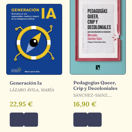
Pedagogías Queer,
Generación Ia
Crip y Decoloniales
LÁZARO ÁVILA, MARÍA
SANCHEZ-SAINZ,
MERCEDES
22,95 €
16,90 €