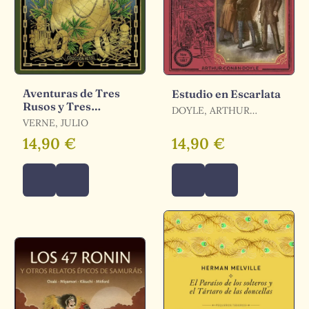
Aventuras de Tres
Estudio en Escarlata
Rusos y Tres
DOYLE, ARTHUR
Ingleses en el África
VERNE, JULIO
CONAN
Austral
14,90 €
14,90 €