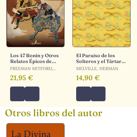
Los 47 Ronin y Otros
El Paraíso de los
Relatos Épicos de
Solteros y el Tártaro
Samuráis
de las Doncellas
FREEMAN MITFORD,
MELVILLE, HERMAN
ALGERNON B. /
21,95 €
14,90 €
KIKUCHI, KA /
KIKUCHI, KAN /
MIYAMORI, ASATARO /
OZAKI, YEI THEODORA
/ MITFORD, A.B.
Otros libros del autor