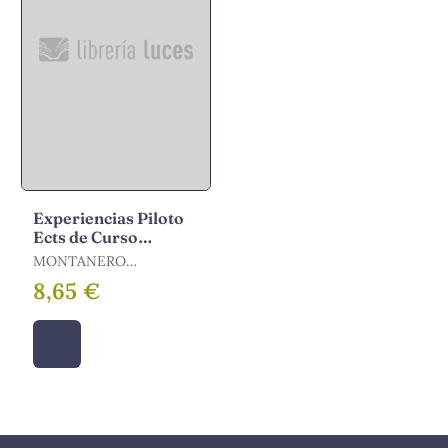
Experiencias Piloto
Ects de Curso
Completo en la
MONTANERO
Universidad de
FERNÁNDEZ, MANUEL
8,65 €
Extremadura