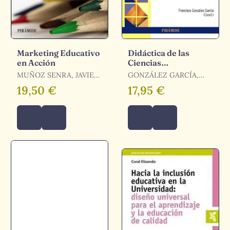
Marketing Educativo
Didáctica de las
en Acción
Ciencias
Experimentales Ii
MUÑOZ SENRA, JAVIER
GONZÁLEZ GARCÍA,
/ SANCHO MARTÍ,
FRANCISCO
19,50 €
17,95 €
LOLES