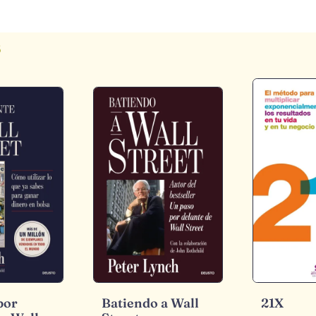
s
por
Batiendo a Wall
21X