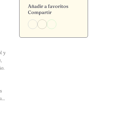
Añadir a favoritos
Compartir
l y
,
ño.
s
...