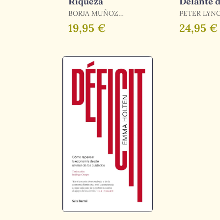
Riqueza
Delante 
Street
BORJA MUÑOZ
PETER LYN
(Renovac
CUESTA
19,95 €
24,95 €