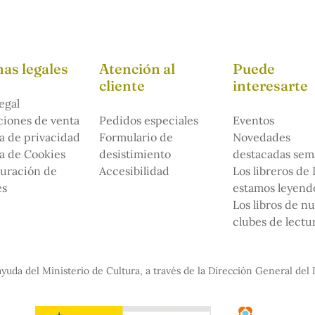
as legales
Atención al
Puede
cliente
interesarte
egal
iones de venta
Pedidos especiales
Eventos
ca de privacidad
Formulario de
Novedades
ca de Cookies
desistimiento
destacadas sem
uración de
Accesibilidad
Los libreros de
es
estamos leyendo
Los libros de n
clubes de lectu
yuda del Ministerio de Cultura, a través de la Dirección General del 