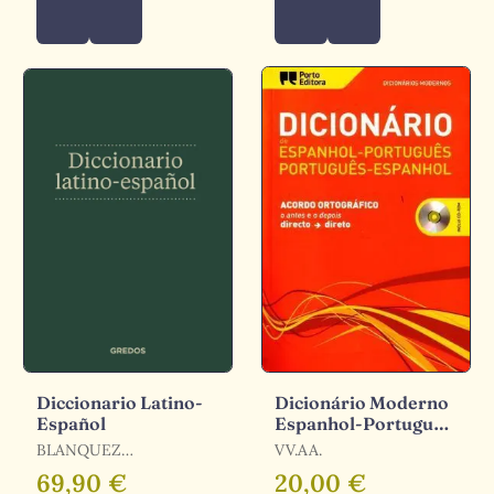
Diccionario Latino-
Dicionário Moderno
Español
Espanhol-Português
/ Português-
BLANQUEZ
VV.AA.
Espanhol
FRAILE,AGUSTIN
69,90 €
20,00 €