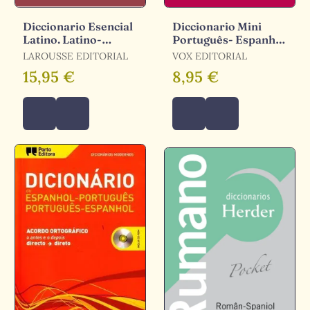
Diccionario Esencial
Diccionario Mini
Latino. Latino-
Português- Espanhol
Español/ Español-
/ Español-Portugués
LAROUSSE EDITORIAL
VOX EDITORIAL
Latino
15,95 €
8,95 €