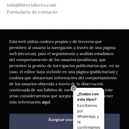
info@librerialuces.com
Formulario de contacto
Este proyecto ha recibido una ayuda del Ministerio de
Cultura, a través de la Dirección General del Libro, del
Esta web utiliza cookies propias y de terceros que
Cómic y de la Lectura
permiten al usuario la navegación a través de una página
web (técnicas), para el seguimiento y análisis estadístico
del comportamiento de los usuarios (analíticas), que
permiten la gestión de los espacios publicitarios que, en su
caso, el editor haya incluido en una página (publicitarias) y
cookies que almacenan información del comportamiento
de los usuarios obtenida a través de la observación
continuada de sus hábitos de navegación. Si acepta este
aviso consideraremos que acepta su uso. Puede obtener
más información
aquí
.
Aceptar cookies
2026 ©
Librería Luces
. Todos los Derechos Reservados |