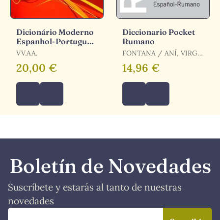
Dicionário Moderno
Diccionario Pocket
Espanhol-Português
Rumano
/ Português-
VV.AA.
FONTANA / ANÍ, VIRGIL
Espanhol
/ FONTANA, JOAN /
20,00 €
14,96 €
LUPU, CATALINA
Boletín de Novedades
Suscríbete y estarás al tanto de nuestras
novedades