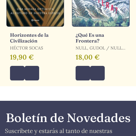
Horizontes de la
¿Qué Es una
Civilización
Frontera?
HÉCTOR SOCAS
NULL, GUDOL / NULL,
HAERANG / GUDOL,
19,90 €
18,00 €
Boletín de Novedades
Suscríbete y estarás al tanto de nuestras