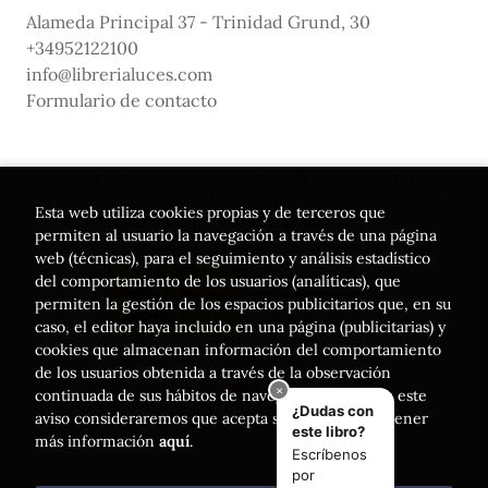
Alameda Principal 37 - Trinidad Grund, 30
+34952122100
info@librerialuces.com
Formulario de contacto
Este proyecto ha recibido una ayuda del Ministerio de
Cultura, a través de la Dirección General del Libro, del
Esta web utiliza cookies propias y de terceros que
Cómic y de la Lectura
permiten al usuario la navegación a través de una página
web (técnicas), para el seguimiento y análisis estadístico
del comportamiento de los usuarios (analíticas), que
permiten la gestión de los espacios publicitarios que, en su
caso, el editor haya incluido en una página (publicitarias) y
cookies que almacenan información del comportamiento
de los usuarios obtenida a través de la observación
continuada de sus hábitos de navegación. Si acepta este
aviso consideraremos que acepta su uso. Puede obtener
más información
aquí
.