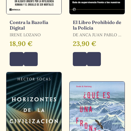
Contra la Bazofia
El Libro Prohibido de
Digital
la Policia
IRENE LOZANO
DE ANCA JUAN PABLO /
DE ANCA CUESTA, JUAN
18,90 €
23,90 €
PABLO