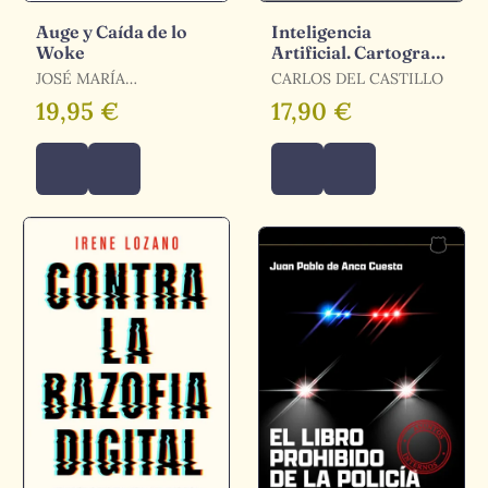
Auge y Caída de lo
Inteligencia
Woke
Artificial. Cartografía
de una Revolución
JOSÉ MARÍA
CARLOS DEL CASTILLO
CARABANTE,
19,95 €
17,90 €