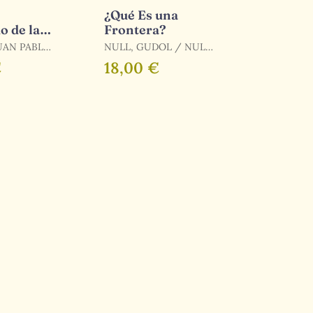
¿Qué Es una
o de la
Frontera?
UAN PABLO
NULL, GUDOL / NULL,
HAERANG / GUDOL,
€
18,00 €
O