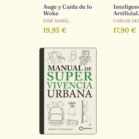
Auge y Caída de lo
Inteligen
Woke
Artificial
Cartograf
JOSÉ MARÍA
CARLOS DE
una Revo
CARABANTE,
19,95 €
17,90 €