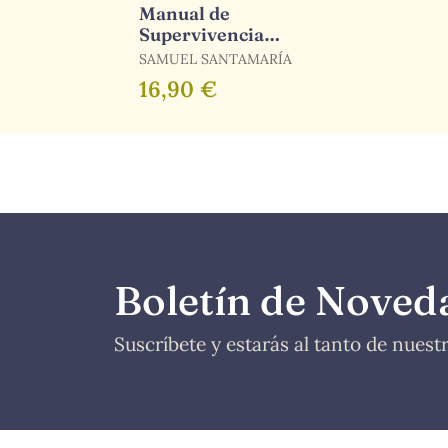
Manual de
Supervivencia
Urbana para
SAMUEL SANTAMARÍA
Civiles
16,90 €
Boletín de Noved
Suscríbete y estarás al tanto de nues