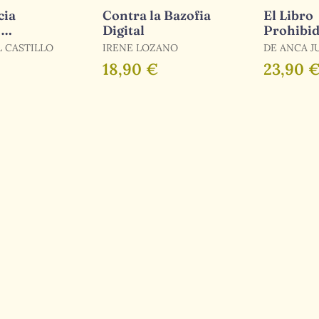
cia
Contra la Bazofia
El Libro
.
Digital
Prohibid
ía de
Policia
L CASTILLO
IRENE LOZANO
DE ANCA J
lución
/ DE ANCA CUESTA,
18,90 €
23,90 
JUAN PABL