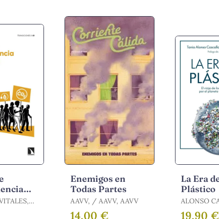
e
Enemigos en
La Era d
encia
Todas Partes
Plástico
ca
VITALES,
AAVV, / AAVV, AAVV
ALONSO C
TANIA / F.
14,00 €
19,90 
PEZ /
SAMANIEGO, /