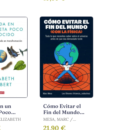
O, JUAN
LUIS
en un
Cómo Evitar el
Poco
Fin del Mundo
o
(Con la Física)
ELIZABETH
MESA, MARC /
OLIVARES, LEO /
€
21,90 €
MESA, MARC /