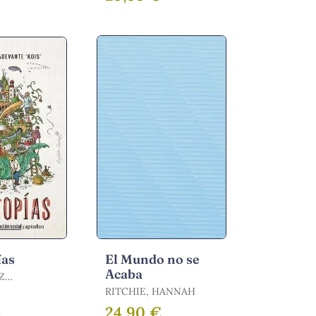
ías
El Mundo no se
Acaba
Z
TE KOIS,
RITCHIE, HANNAH
€
24,90 €