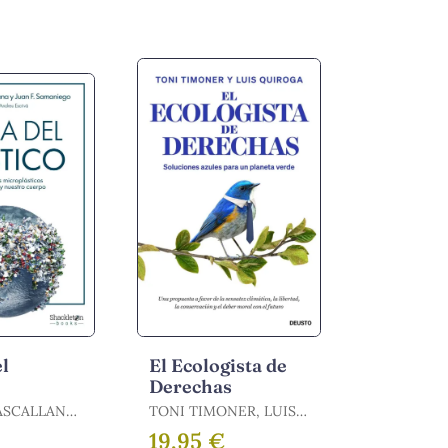
el
El Ecologista de
Derechas
ASCALLANA,
TONI TIMONER, LUIS
QUIROGA / TIMONER,
€
19,95 €
 F.
TONI / QUIROGA,