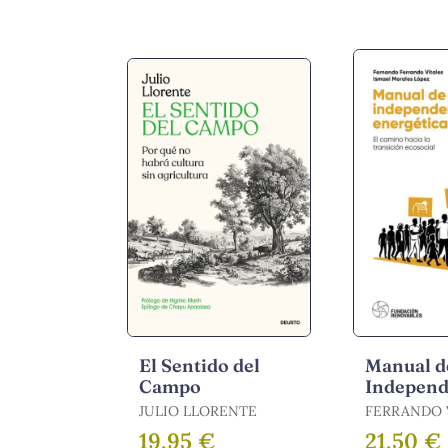
El Sentido del
Manual d
Campo
Independ
Energéti
JULIO LLORENTE
FERRANDO 
FERNANDO /
19,95 €
21,50 €
MORALES LO