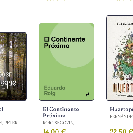
el
El Continente
Huertop
Próximo
FERNÁNDE
CASADEVAN
 PETER /
ROIG SEGOVIA,
JOSÉ LUIS
RRE L.
EDUARDO
14,00 €
22,50 