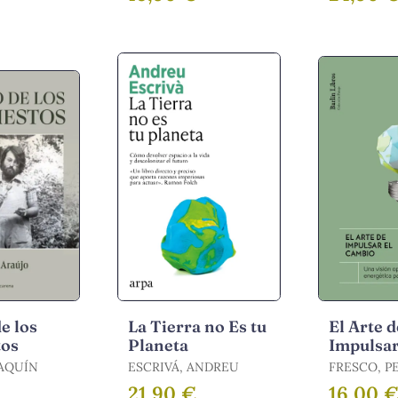
de los
La Tierra no Es tu
El Arte d
tos
Planeta
Impulsar
Cambio
OAQUÍN
ESCRIVÁ, ANDREU
FRESCO, P
21,90 €
16,00 