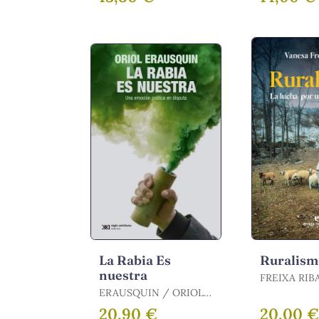
CAR / TURIEL,
ANTONIO / TAIBO,
CARLOS
La Rabia Es
Ruralis
nuestra
FREIXA RIB
ERAUSQUIN / ORIOL
/ ERAUSQUIN, ORIOL
20,90 €
20,00 