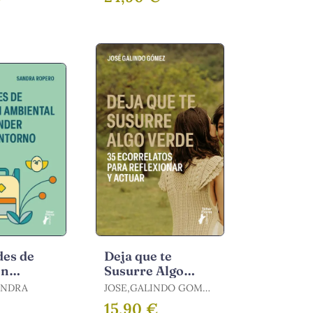
des de
Deja que te
ón
Susurre Algo
l para
Verde. 35
ANDRA
JOSE,GALINDO GOMEZ
r nuestro
Ecorrelatos para
/ GALINDO GÓMEZ,
15,90 €