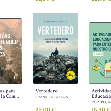
as para
Vertedero
Activida
la Crisis
Educaci
FRANKLIN-WALLIS,
a
Ambienta
OLIVER
ROPERO,S
Entende
LFONSO
25,00 €
15,90 €