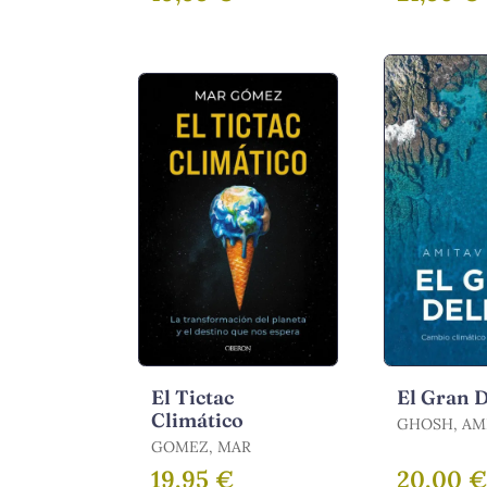
MORALES L
ISMAEL
El Tictac
El Gran D
Climático
GHOSH, AM
GOMEZ, MAR
19,95 €
20,00 