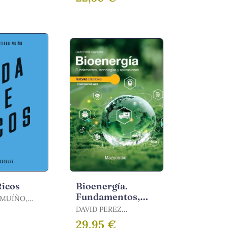
Ricos
Bioenergía.
Fundamentos,
 MUÍÑO,
Tecnologías y
DAVID PEREZ
Aplicaciones
GRANADOS
29,95 €