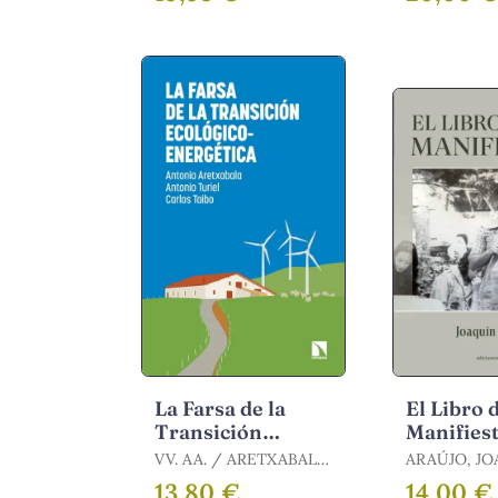
La Farsa de la
El Libro 
Transición
Manifies
Ecológico-
VV. AA. / ARETXABALA,
ARAÚJO, J
Energética
ANTONIO / TAIBO,
13,80 €
14,00 €