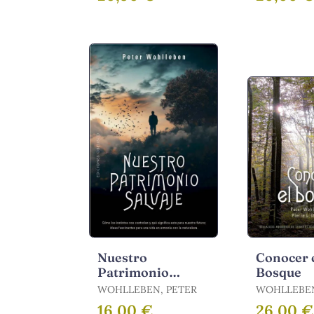
Nuestro
Conocer 
Patrimonio
Bosque
Salvaje
WOHLLEBEN, PETER
WOHLLEBEN,
IBISCH, PIE
16,00 €
26,00 €