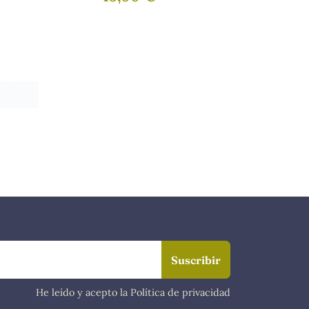
(12-14
Reflexionar y
JOSÉ
Actuar
He leído y acepto la Política de privacidad