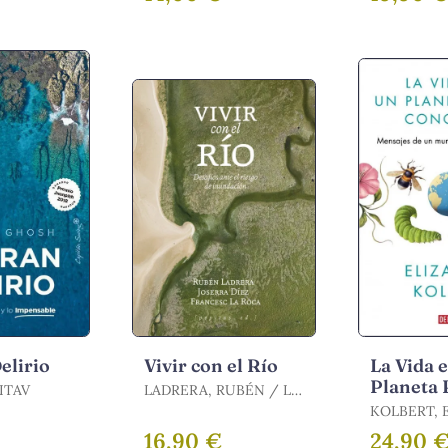
ÓPEZ,
SAMANIEG
elirio
Vivir con el Río
La Vida 
Planeta 
ITAV
LADRERA, RUBÉN / LA
Conocid
ROCA, FRANCES /
KOLBERT, 
DIEZ, JOSE
€
16,90 €
24,90 