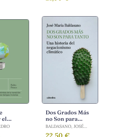
OLIVARES, LEO
e
Dos Grados Más
 el
no Son para
Tanto
EDRO
BALDASANO, JOSÉ
MARÍA
€
22,50 €