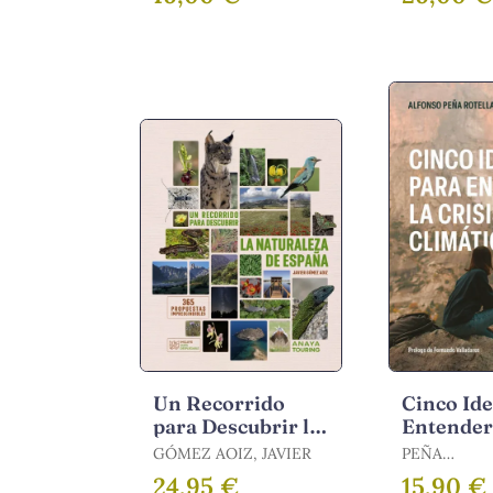
Un Recorrido
Cinco Ide
para Descubrir la
Entender 
Naturaleza de
Climátic
GÓMEZ AOIZ, JAVIER
PEÑA
España. 365
ROTELLA,A
24,95 €
15,90 €