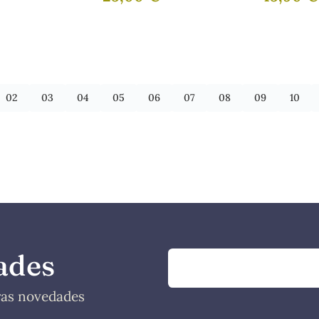
Entorno 
Años)
02
03
04
05
06
07
08
09
10
ades
tras novedades