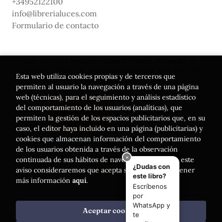
+34952122100
info@librerialuces.com
Formulario de contacto
Este proyecto ha recibido una ayuda del Ministerio de
Cultura, a través de la Dirección General del Libro, del
Esta web utiliza cookies propias y de terceros que
Cómic y de la Lectura
permiten al usuario la navegación a través de una página
web (técnicas), para el seguimiento y análisis estadístico
del comportamiento de los usuarios (analíticas), que
permiten la gestión de los espacios publicitarios que, en su
caso, el editor haya incluido en una página (publicitarias) y
cookies que almacenan información del comportamiento
de los usuarios obtenida a través de la observación
continuada de sus hábitos de navegación. Si acepta este
aviso consideraremos que acepta su uso. Puede obtener
más información
aquí
.
Aceptar cookies
2026 ©
Librería Luces
. Todos los Derechos Reservados |