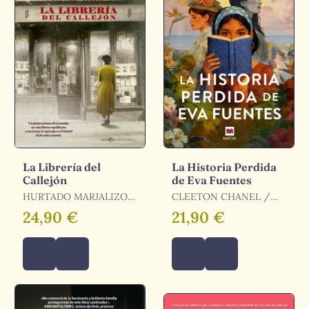
La Librería del
La Historia Perdida
Callejón
de Eva Fuentes
HURTADO MARJALIZO
CLEETON CHANEL /
MANUEL / HURTADO
CHANEL CLEETON
24,90 €
21,90 €
MARJALIZO, MANUEL