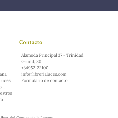
Contacto
Alameda Principal 37 - Trinidad
Grund, 30
+34952122100
ana
info@librerialuces.com
 Luces
Formulario de contacto
...
uestros
ra
Libro, del Cómic y de la Lectura