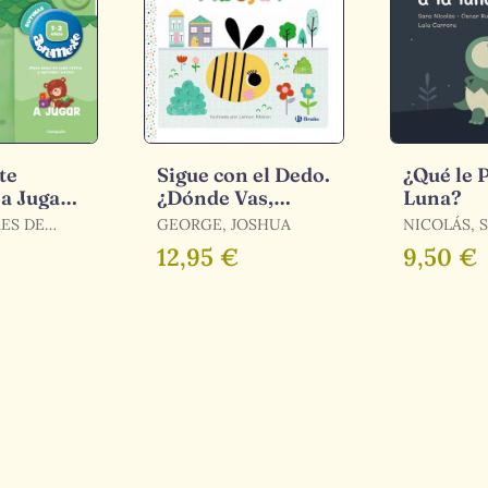
te
Sigue con el Dedo.
¿Qué le P
 a Jugar
¿Dónde Vas,
Luna?
Abeja?
RES DE
GEORGE, JOSHUA
NICOLÁS, S
E
RULL, ÓSC
12,95 €
9,50 €