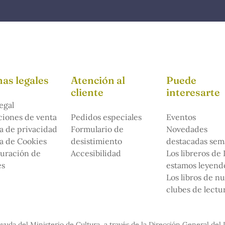
as legales
Atención al
Puede
cliente
interesarte
egal
iones de venta
Pedidos especiales
Eventos
ca de privacidad
Formulario de
Novedades
ca de Cookies
desistimiento
destacadas sem
uración de
Accesibilidad
Los libreros de
es
estamos leyendo
Los libros de n
clubes de lectu
yuda del Ministerio de Cultura, a través de la Dirección General del 