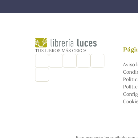
Págin
TUS LIBROS MÁS CERCA
Aviso l
Condic
Políti
Políti
Config
Cooki
Este proyecto ha recibido una a