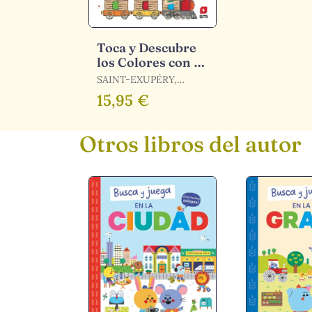
Toca y Descubre
los Colores con el
Principito
SAINT-EXUPÉRY,
ANTOINE DE
15,95 €
Otros libros del autor