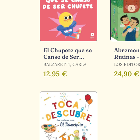
El Chupete que se
Abremen
Canso de Ser
Rutinas -
Chupete
1-2 Años
BALZARETTI, CARLA
LOS EDITO
ABREMENT
12,95 €
24,90 €