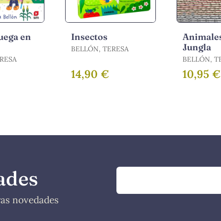
uega en
Insectos
Animales
Jungla
BELLÓN, TERESA
ERESA
BELLÓN, T
14,90 €
10,95 €
ades
tras novedades