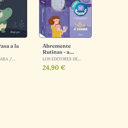
asa a la
Abremente
Rutinas - a
Dormir 0-1 Años
ARA /
LOS EDITORES DE
AR
ABREMENTE
24,90 €