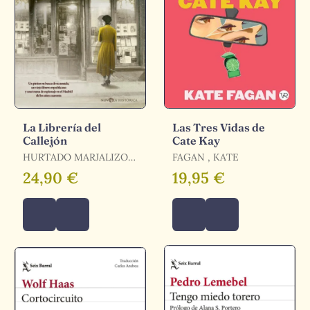
La Librería del
Las Tres Vidas de
Callejón
Cate Kay
HURTADO MARJALIZO
FAGAN , KATE
MANUEL / HURTADO
24,90 €
19,95 €
MARJALIZO, MANUEL