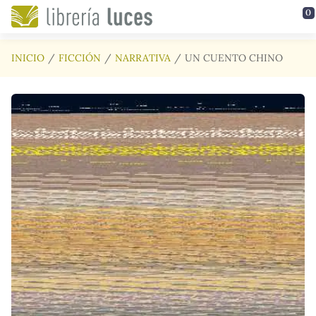
Saltar al contenido principal
0
INICIO
FICCIÓN
NARRATIVA
UN CUENTO CHINO