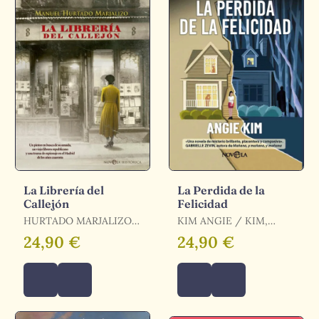
La Librería del
La Perdida de la
Callejón
Felicidad
HURTADO MARJALIZO
KIM ANGIE / KIM,
MANUEL / HURTADO
ANGIE
24,90 €
24,90 €
MARJALIZO, MANUEL