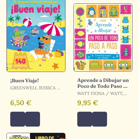
Aprende a Dibujar un
¡Buen Viaje!
Poco de Todo Paso a
GREENWELL JESSICA /
Paso
GREENWELL, JESSICA
WATT FIONA / WATT,
FIONA
6,50 €
9,95 €