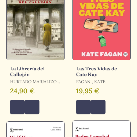
La Librería del
Las Tres Vidas de
Callejón
Cate Kay
HURTADO MARJALIZO
FAGAN , KATE
MANUEL / HURTADO
24,90 €
19,95 €
MARJALIZO, MANUEL