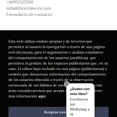
+34952122100
info@librerialuces.com
Formulario de contacto
Este proyecto ha recibido una ayuda del Ministerio de
Cultura, a través de la Dirección General del Libro, del
Esta web utiliza cookies propias y de terceros que
Cómic y de la Lectura
permiten al usuario la navegación a través de una página
web (técnicas), para el seguimiento y análisis estadístico
del comportamiento de los usuarios (analíticas), que
permiten la gestión de los espacios publicitarios que, en su
caso, el editor haya incluido en una página (publicitarias) y
cookies que almacenan información del comportamiento
de los usuarios obtenida a través de la observación
continuada de sus hábitos de navegación. Si acepta este
aviso consideraremos que acepta su uso. Puede obtener
más información
aquí
.
Aceptar cookies
2026 ©
Librería Luces
. Todos los Derechos Reservados |