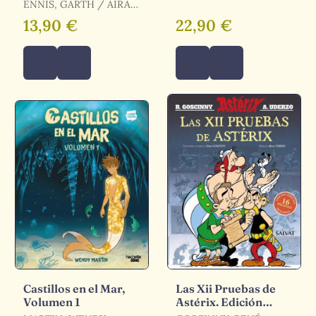
Invierno Alemán
ENNIS, GARTH / AIRA,
TOMAS
13,90 €
22,90 €
Castillos en el Mar,
Las Xii Pruebas de
Volumen 1
Astérix. Edición
Especial