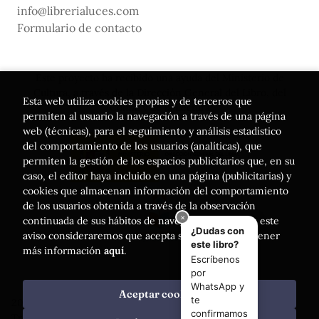
info@librerialuces.com
Formulario de contacto
Este proyecto ha recibido una ayuda del Ministerio de
Cultura, a través de la Dirección General del Libro, del
Esta web utiliza cookies propias y de terceros que
Cómic y de la Lectura
permiten al usuario la navegación a través de una página
web (técnicas), para el seguimiento y análisis estadístico
del comportamiento de los usuarios (analíticas), que
permiten la gestión de los espacios publicitarios que, en su
caso, el editor haya incluido en una página (publicitarias) y
cookies que almacenan información del comportamiento
de los usuarios obtenida a través de la observación
continuada de sus hábitos de navegación. Si acepta este
aviso consideraremos que acepta su uso. Puede obtener
más información
aquí
.
Aceptar cookies
2026 ©
Librería Luces
. Todos los Derechos Reservados |
Trevenque Group