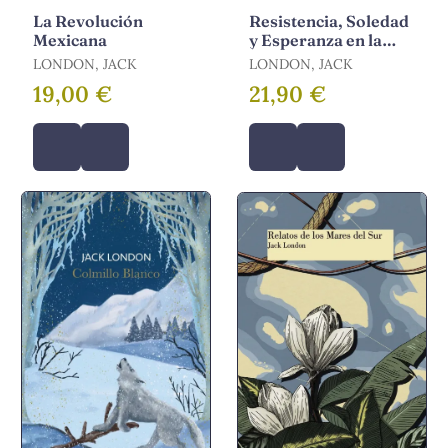
La Revolución
Resistencia, Soledad
Mexicana
y Esperanza en la
Frontera con Alaska
LONDON, JACK
LONDON, JACK
19,00 €
21,90 €