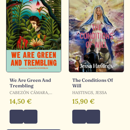
We Are Green And
The Conditions Of
Trembling
Will
CABEZÓN CÁMARA,
HASTINGS, JESSA
GABRIELA
14,50 €
15,90 €