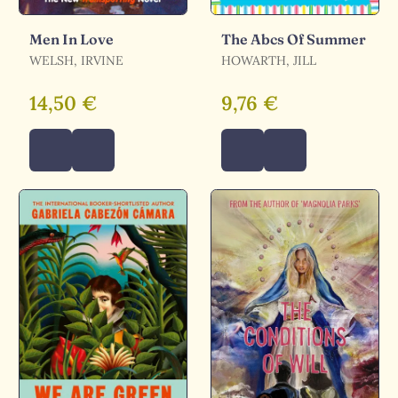
Men In Love
The Abcs Of Summer
WELSH, IRVINE
HOWARTH, JILL
14,50 €
9,76 €