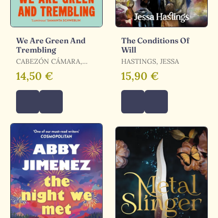
We Are Green And
The Conditions Of
Trembling
Will
CABEZÓN CÁMARA,
HASTINGS, JESSA
GABRIELA
14,50 €
15,90 €