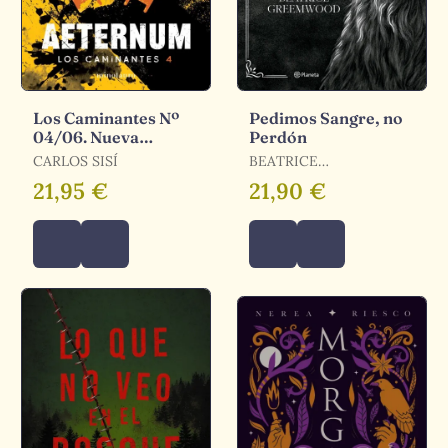
Los Caminantes Nº
Pedimos Sangre, no
04/06. Nueva
Perdón
Edición
CARLOS SISÍ
BEATRICE
GREEMWOOD
21,95 €
21,90 €