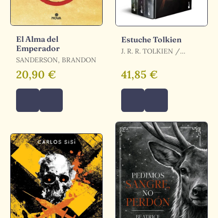
El Alma del
Estuche Tolkien
Emperador
J. R. R. TOLKIEN /
SANDERSON, BRANDON
TOLKIEN, J. R. R. /
TOLKIEN
20,90 €
41,85 €