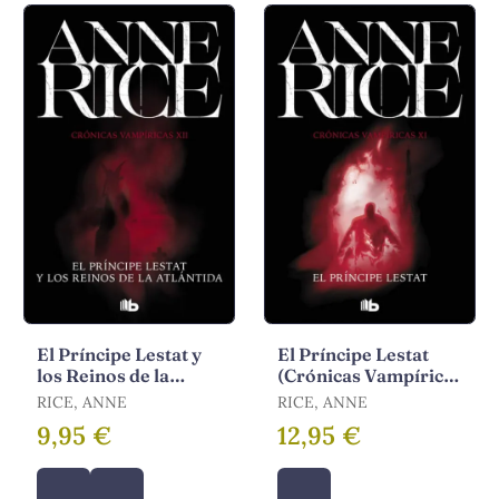
El Príncipe Lestat y
El Príncipe Lestat
los Reinos de la
(Crónicas Vampíricas
Atlántida
11)
RICE, ANNE
RICE, ANNE
9,95 €
12,95 €