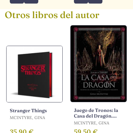
Otros libros del autor
Juego de Tronos: la
Stranger Things
Casa del Dragón.
MCINTYRE, GINA
Secretos de la
MCINTYRE, GINA
Creación de la
35,90 €
59,50 €
Dinastía Targ