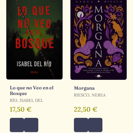
Lo que no Veo en el
Morgana
Bosque
RIESCO, NEREA
RÍO, ISABEL DEL
17,50 €
22,50 €