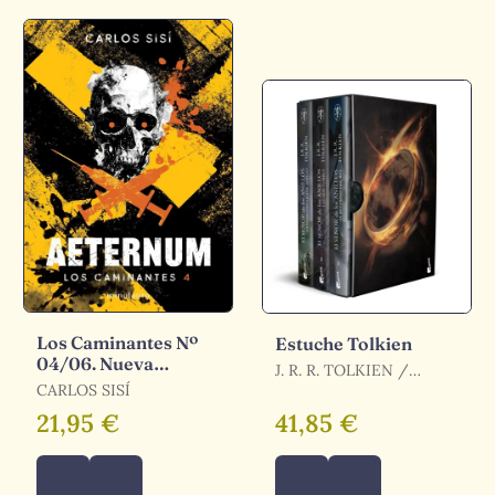
Los Caminantes Nº
Estuche Tolkien
04/06. Nueva
J. R. R. TOLKIEN /
Edición
CARLOS SISÍ
TOLKIEN, J. R. R. /
TOLKIEN
21,95 €
41,85 €