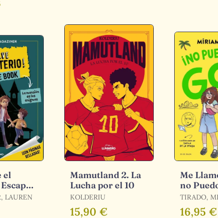
s
 el
Mamutland 2. La
Me Llamo
 Escape
Lucha por el 10
no Pued
a
Goa
, LAUREN
KOLDERIU
TIRADO, M
de los
15,90 €
16,95 €