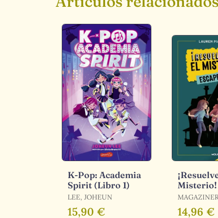
Artículos relacionado
K-Pop: Academia
¡Resuelve
Spirit (Libro 1)
Misterio!
Book 1 - l
LEE, JOHEUN
MAGAZINER
Mansión 
15,90 €
14,96 €
Enigmas