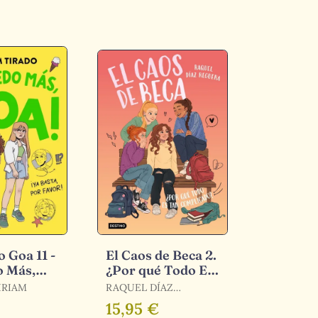
 Goa 11 -
El Caos de Beca 2.
o Más,
¿Por qué Todo Es
Tan Complicado?
IRIAM
RAQUEL DÍAZ
REGUERA
15,95 €