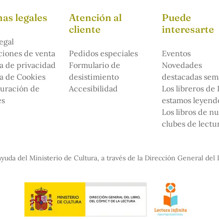
as legales
Atención al
Puede
cliente
interesarte
egal
iones de venta
Pedidos especiales
Eventos
ca de privacidad
Formulario de
Novedades
ca de Cookies
desistimiento
destacadas sem
uración de
Accesibilidad
Los libreros de
es
estamos leyendo
Los libros de n
clubes de lectu
yuda del Ministerio de Cultura, a través de la Dirección General del 