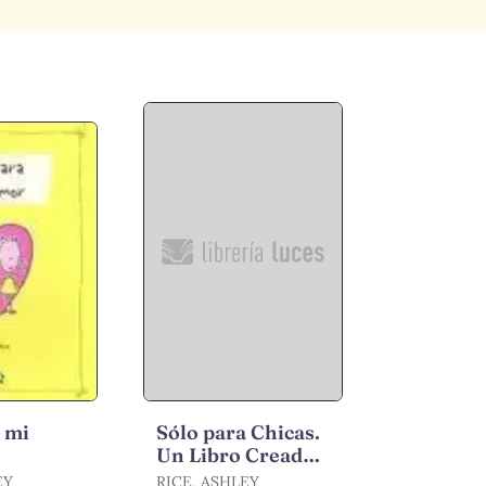
 mi
Sólo para Chicas.
Un Libro Creado
Especialmente
EY
RICE, ASHLEY