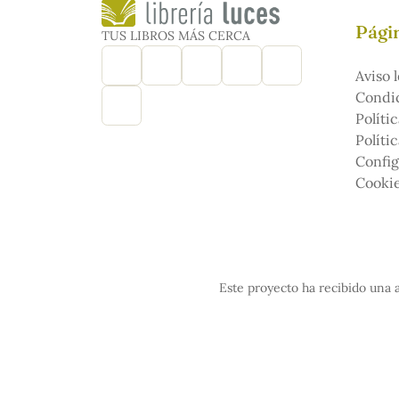
Págin
TUS LIBROS MÁS CERCA
Aviso l
Condic
Políti
Políti
Config
Cooki
Este proyecto ha recibido una a