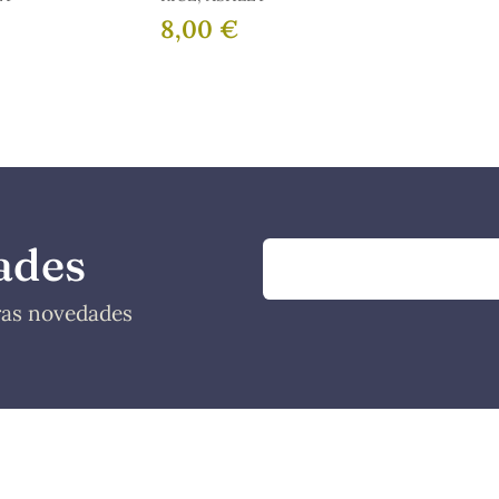
para ellas
8,00 €
ades
tras novedades