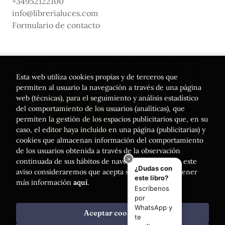
+34952122100
info@librerialuces.com
Formulario de contacto
Este proyecto ha recibido una ayuda del Ministerio de
Cultura, a través de la Dirección General del Libro, del
Esta web utiliza cookies propias y de terceros que
Cómic y de la Lectura
permiten al usuario la navegación a través de una página
web (técnicas), para el seguimiento y análisis estadístico
del comportamiento de los usuarios (analíticas), que
permiten la gestión de los espacios publicitarios que, en su
caso, el editor haya incluido en una página (publicitarias) y
cookies que almacenan información del comportamiento
de los usuarios obtenida a través de la observación
continuada de sus hábitos de navegación. Si acepta este
aviso consideraremos que acepta su uso. Puede obtener
más información
aquí
.
Aceptar cookies
2026 ©
Librería Luces
. Todos los Derechos Reservados |