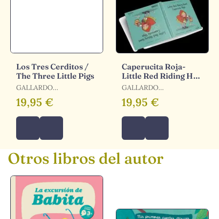
Los Tres Cerditos /
Caperucita Roja-
The Three Little Pigs
Little Red Riding Hoo
Cas-Ing
GALLARDO
GALLARDO
SANCHEZ,PEDRO
SANCHEZ,PEDRO
19,95 €
19,95 €
Otros libros del autor