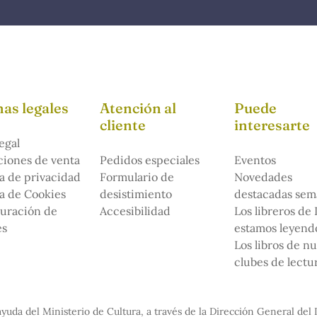
as legales
Atención al
Puede
cliente
interesarte
egal
iones de venta
Pedidos especiales
Eventos
ca de privacidad
Formulario de
Novedades
ca de Cookies
desistimiento
destacadas sem
uración de
Accesibilidad
Los libreros de
es
estamos leyendo
Los libros de n
clubes de lectu
yuda del Ministerio de Cultura, a través de la Dirección General del 