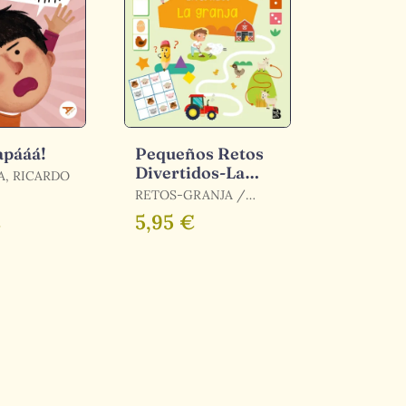
apááá!
Pequeños Retos
Divertidos-La
, RICARDO
Granja
RETOS-GRANJA /
BALLON
€
5,95 €