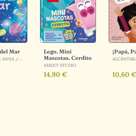
 del Mar
Lego. Mini
¡Papá, P
Mascotas. Cerdito
 ANNA /
ALCÁNTARA
, ANNA
AMEET STUDIO
14,90 €
10,60 