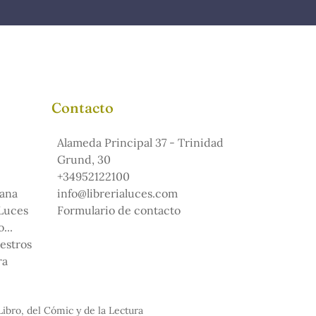
Contacto
Alameda Principal 37 - Trinidad
Grund, 30
+34952122100
ana
info@librerialuces.com
 Luces
Formulario de contacto
...
uestros
ra
Libro, del Cómic y de la Lectura