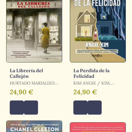
La Librería del
La Perdida de la
Callejón
Felicidad
HURTADO MARJALIZO
KIM ANGIE / KIM,
MANUEL / HURTADO
ANGIE
24,90 €
24,90 €
MARJALIZO, MANUEL