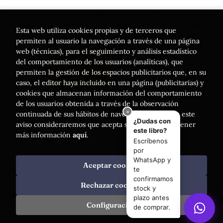
Este proyecto ha recibido una ayuda del Ministerio de
Cultura, a través de la Dirección General del Libro, del
Esta web utiliza cookies propias y de terceros que
Cómic y de la Lectura
permiten al usuario la navegación a través de una página
web (técnicas), para el seguimiento y análisis estadístico
del comportamiento de los usuarios (analíticas), que
permiten la gestión de los espacios publicitarios que, en su
caso, el editor haya incluido en una página (publicitarias) y
cookies que almacenan información del comportamiento
de los usuarios obtenida a través de la observación
continuada de sus hábitos de navegación. Si acepta este
aviso consideraremos que acepta su uso. Puede obtener
más información
aquí
.
Aceptar cookies
2026 ©
Librería Luces
. Todos los Derechos Reservados |
Trevenque Group
Rechazar cookies
Configuración