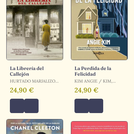
La Librería del
La Perdida de la
Callejón
Felicidad
HURTADO MARJALIZO
KIM ANGIE / KIM,
MANUEL / HURTADO
ANGIE
24,90 €
24,90 €
MARJALIZO, MANUEL