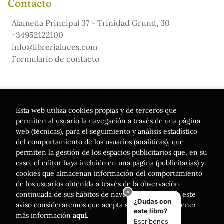
Contacto
Alameda Principal 37 - Trinidad Grund, 30
+34952122100
info@librerialuces.com
Formulario de contacto
Este proyecto ha recibido una ayuda del Ministerio de
Cultura, a través de la Dirección General del Libro, del
Esta web utiliza cookies propias y de terceros que
Cómic y de la Lectura
permiten al usuario la navegación a través de una página
web (técnicas), para el seguimiento y análisis estadístico
del comportamiento de los usuarios (analíticas), que
permiten la gestión de los espacios publicitarios que, en su
caso, el editor haya incluido en una página (publicitarias) y
cookies que almacenan información del comportamiento
de los usuarios obtenida a través de la observación
continuada de sus hábitos de navegación. Si acepta este
aviso consideraremos que acepta su uso. Puede obtener
más información
aquí
.