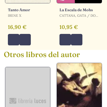
Tanto Amor
La Escala de Mohs
IRENE X
CATTANA, GATA / DON
IWANA / CATTANA,
GATA / DON IWANA,
16,90 €
10,95 €
DON IWANA
Otros libros del autor