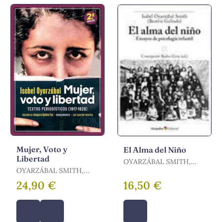
Mujer, Voto y
El Alma del Niño
Libertad
OYARZÁBAL SMITH,
OYARZÁBAL SMITH,
ISABEL
ISABEL
24,90 €
16,50 €