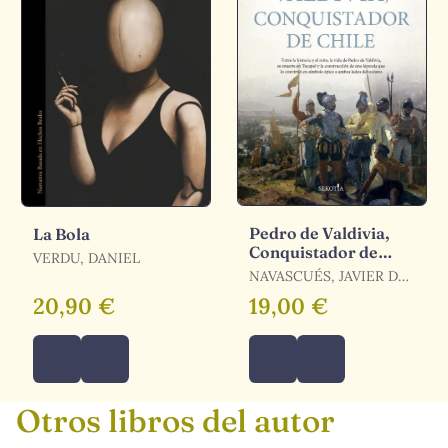
Pedro de Valdivia,
La Bola
Conquistador de
VERDU, DANIEL
Chile
NAVASCUÉS, JAVIER DE
/ NAVASCUÉS, JAVIER
20,90 €
19,00 €
DE
Otros libros del autor