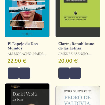
El Espejo de Dos
Clarín, Republicano
Mundos
de las Letras
ALI MORACHO, HAIDAR
JIMÉNEZ ASENSIO,
/ IBAÑEZ BLANCO,
RAFAEL
22,90 €
20,00 €
CORY