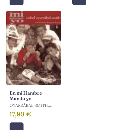
En mi Hambre
Mando yo
OYARZÁBAL SMITH,
ISABEL
17,90 €