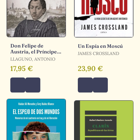
Don Felipe de
Un Espía en Moscú
Austria, el Príncipe
JAMES CROSSLAND
Negro
LLAGUNO, ANTONIO
17,95 €
23,90 €