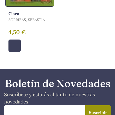
Clara
SORRIBAS, SEBASTIA
4,50 €
Boletín de Novedades
Suscríbete y estarás al tanto de nuestras
novedades