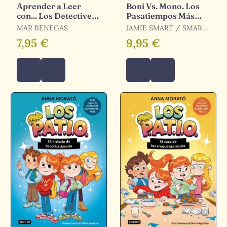
Aprender a Leer
Boni Vs. Mono. Los
con... Los Detectives
Pasatiempos Más
Zoopencos 11. El
Locos
MAR BENEGAS
JAMIE SMART / SMART,
Robo del Lobo
JAMIE
7,95 €
9,95 €