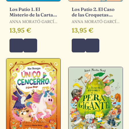
Los Patio 1. El
Los Patio 2. El Caso
Misterio de la Carta
de las Croquetas
Dorada
Azules
ANNA MORATÓ GARCÍA
ANNA MORATÓ GARCÍA
/ MORATÓ GARCÍA,
/ MORATÓ GARCÍA,
13,95 €
13,95 €
ANNA
ANNA