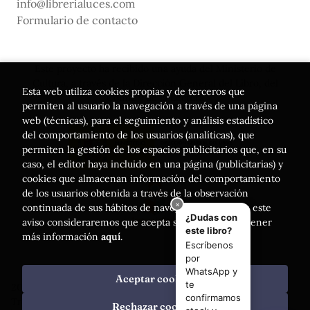
info@librerialuces.com
Formulario de contacto
Este proyecto ha recibido una ayuda del Ministerio de
Cultura, a través de la Dirección General del Libro, del
Esta web utiliza cookies propias y de terceros que
Cómic y de la Lectura
permiten al usuario la navegación a través de una página
web (técnicas), para el seguimiento y análisis estadístico
del comportamiento de los usuarios (analíticas), que
permiten la gestión de los espacios publicitarios que, en su
caso, el editor haya incluido en una página (publicitarias) y
cookies que almacenan información del comportamiento
de los usuarios obtenida a través de la observación
continuada de sus hábitos de navegación. Si acepta este
aviso consideraremos que acepta su uso. Puede obtener
más información
aquí
.
Aceptar cookies
2026 ©
Librería Luces
. Todos los Derechos Reservados |
Trevenque Group
Rechazar cookies