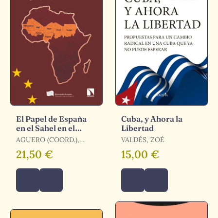
El Papel de España
Cuba, y Ahora la
en el Sahel en el
Libertad
Marco de la Relación
AGUERO (COORD.),
VALDÉS, ZOÉ
Unión Europea-
IRENE / FRANCISCO,
21,50 €
15,00 €
Unión Af
ALDEC / ALDECOA
LUZARRAGA,
FRANCISCO / AGÜERO,
IRENE