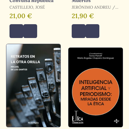
Convulsa República
Muertos
CASTILLEJO, JOSÉ
JERÓNIMO ANDREU /
ANDREU, JERÓNIMO
21,00 €
21,90 €