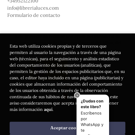
+34952122100
info@librerialuces.com
Formulario de contacto
Este proyecto ha recibido una ayuda del Ministerio de
Cultura, a través de la Dirección General del Libro, del
Esta web utiliza cookies propias y de terceros que
Cómic y de la Lectura
permiten al usuario la navegación a través de una página
web (técnicas), para el seguimiento y análisis estadístico
del comportamiento de los usuarios (analíticas), que
permiten la gestión de los espacios publicitarios que, en su
caso, el editor haya incluido en una página (publicitarias) y
cookies que almacenan información del comportamiento
de los usuarios obtenida a través de la observación
continuada de sus hábitos de navegación. Si acepta este
aviso consideraremos que acepta su uso. Puede obtener
más información
aquí
.
Aceptar cookies
2026 ©
Librería Luces
. Todos los Derechos Reservados |