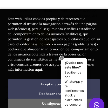
Este proyecto ha recibido una ayuda del Ministerio de
Cultura, a través de la Dirección General del Libro, del
Esta web utiliza cookies propias y de terceros que
Cómic y de la Lectura
permiten al usuario la navegación a través de una página
web (técnicas), para el seguimiento y análisis estadístico
del comportamiento de los usuarios (analíticas), que
permiten la gestión de los espacios publicitarios que, en su
caso, el editor haya incluido en una página (publicitarias) y
cookies que almacenan información del comportamiento
de los usuarios obtenida a través de la observación
continuada de sus hábitos de navegación. Si acepta este
aviso consideraremos que acepta su uso. Puede obtener
más información
aquí
.
Aceptar cookies
2026 ©
Librería Luces
. Todos los Derechos Reservados |
Trevenque Group
Rechazar cookies
Configuración