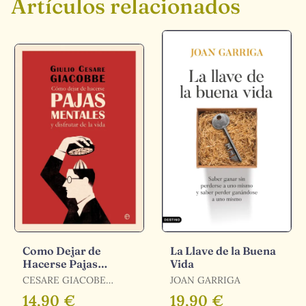
Artículos relacionados
Como Dejar de
La Llave de la Buena
Hacerse Pajas
Vida
Mentales
CESARE GIACOBE
JOAN GARRIGA
GIULIO
14,90 €
19,90 €