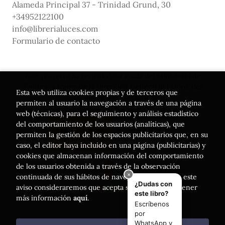
Alameda Principal 37 - Trinidad Grund, 30
+34952122100
info@librerialuces.com
Formulario de contacto
Este proyecto ha recibido una ayuda del Ministerio de
Cultura, a través de la Dirección General del Libro, del
Esta web utiliza cookies propias y de terceros que
Cómic y de la Lectura
permiten al usuario la navegación a través de una página
web (técnicas), para el seguimiento y análisis estadístico
del comportamiento de los usuarios (analíticas), que
permiten la gestión de los espacios publicitarios que, en su
caso, el editor haya incluido en una página (publicitarias) y
cookies que almacenan información del comportamiento
de los usuarios obtenida a través de la observación
continuada de sus hábitos de navegación. Si acepta este
aviso consideraremos que acepta su uso. Puede obtener
más información
aquí
.