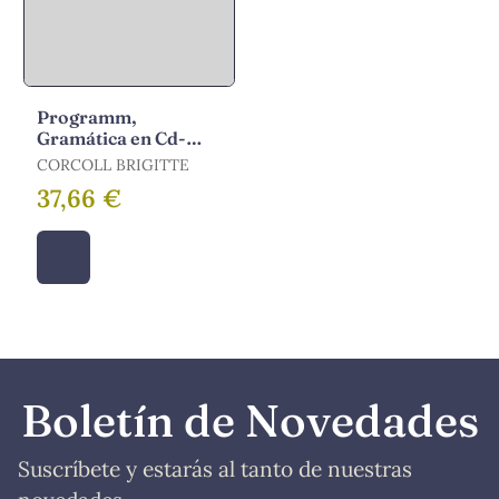
Programm,
Gramática en Cd-
Rom
CORCOLL BRIGITTE
37,66 €
Boletín de Novedades
Suscríbete y estarás al tanto de nuestras