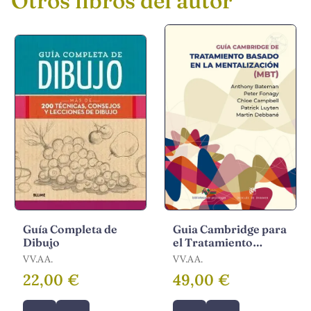
Otros libros del autor
Guía Completa de
Guia Cambridge para
Dibujo
el Tratamiento
Basado en
VV.AA.
VV.AA.
Mentalizacion
22,00 €
49,00 €