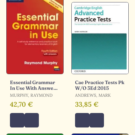
Essential Grammar
Cae Practice Tests Pk
In Use With Answers
W/O 3Ed 2015
(4Th Ed. )
MURPHY, RAYMOND
ANDREWS, MARK
42,70 €
33,85 €