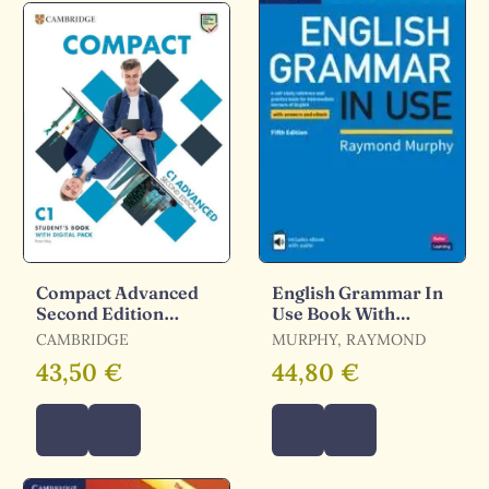
Compact Advanced
English Grammar In
Second Edition
Use Book With
Student's Book With
Answers And
CAMBRIDGE
MURPHY, RAYMOND
Answers With Digital
Interactive Ebook
43,50 €
44,80 €
Pack