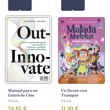
Manual para un
Un Deseo con
Guion de Cine
Trampas
VV.AA.
VV.AA.
24,95 €
11,30 €