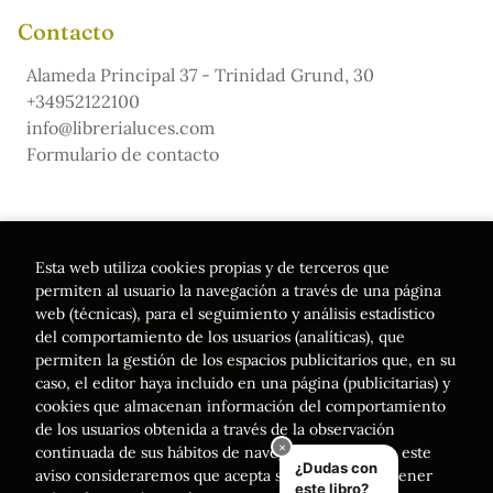
Contacto
Alameda Principal 37 - Trinidad Grund, 30
+34952122100
info@librerialuces.com
Formulario de contacto
Este proyecto ha recibido una ayuda del Ministerio de
Cultura, a través de la Dirección General del Libro, del
Esta web utiliza cookies propias y de terceros que
Cómic y de la Lectura
permiten al usuario la navegación a través de una página
web (técnicas), para el seguimiento y análisis estadístico
del comportamiento de los usuarios (analíticas), que
permiten la gestión de los espacios publicitarios que, en su
caso, el editor haya incluido en una página (publicitarias) y
cookies que almacenan información del comportamiento
de los usuarios obtenida a través de la observación
continuada de sus hábitos de navegación. Si acepta este
aviso consideraremos que acepta su uso. Puede obtener