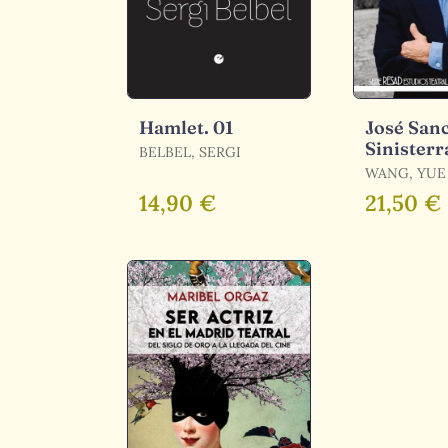
Hamlet. 01
José San
Sinisterr
BELBEL, SERGI
Teatro d
WANG, YUE
Encuentr
14,90 €
21,50 €