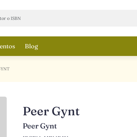
entos
Blog
GYNT
Peer Gynt
Peer Gynt