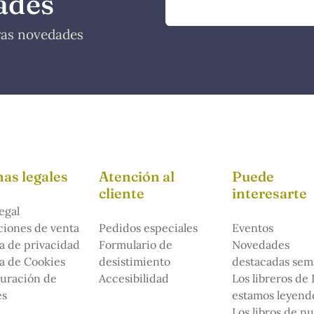
ades
tras novedades
as legales
Atención al
Puede
cliente
interesarte
egal
iones de venta
Pedidos especiales
Eventos
ca de privacidad
Formulario de
Novedades
ca de Cookies
desistimiento
destacadas sem
uración de
Accesibilidad
Los libreros de
es
estamos leyendo
Los libros de n