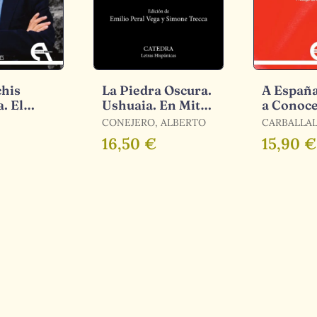
chis
La Piedra Oscura.
A España
a. El
Ushuaia. En Mitad
a Conoce
e
de Tanto Fuego
Madre qu
CONEJERO, ALBERTO
CARBALLAL,
os
Parió
SÁNCHEZ 
16,50 €
15,90 €
VÍCTOR