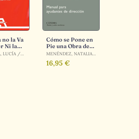
 no la Va
Cómo se Pone en
r Ni la
Pie una Obra de
e la
Teatro
 LUCÍA /
MENÉNDEZ, NATALIA
RODRÍGUEZ,
/ VALENCIANO, PILAR
16,95 €
/ AMESTOY, AINHOA /
BARCELÓ, ANA /
HERMIDA, CRISTINA /
SAZ, VALLE DEL