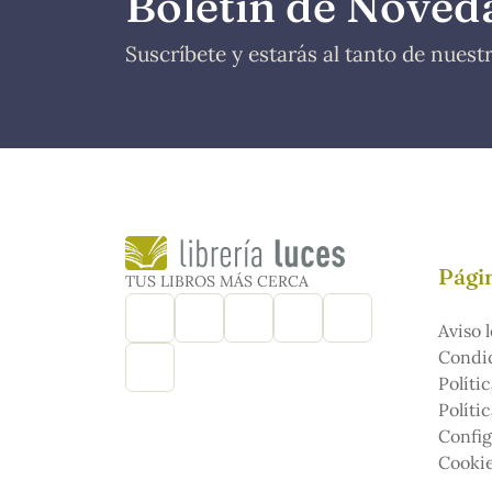
Boletín de Noved
Suscríbete y estarás al tanto de nues
Págin
TUS LIBROS MÁS CERCA
Aviso l
Condic
Políti
Políti
Config
Cooki