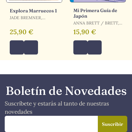
Mi Primera Guía de
Explora Marruecos 1
Japón
JADE BREMNER,
NARINA EXELBY, SARAH
ANNA BRETT / BRETT,
GILBERT, PAULA /
ANNA
25,90 €
15,90 €
BREMNER, JADE /
EXELBY, NARINA /
GILBERT, SARAH /
HARDY, PAULA /
HUSSAIN, THARIK /
RANGER, HELEN /
STEVENS, TARA
Boletín de Novedades
Suscríbete y estarás al tanto de nuestras
novedades