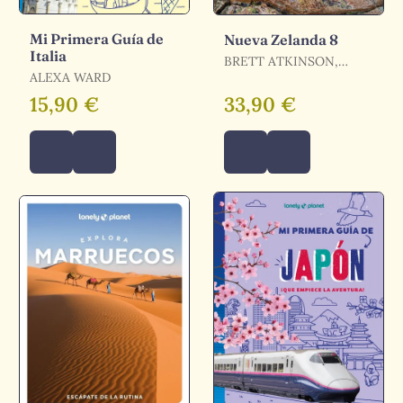
Mi Primera Guía de
Nueva Zelanda 8
Italia
BRETT ATKINSON,
ALEXA WARD
PETER DRAGICEVICH,
CRAIG MCLACHLAN /
15,90 €
33,90 €
ATKINSON, BRETT /
DRAGICEVICH, PETER /
MCLACHLAN, CRAIG /
TURNER, ELEN /
CARLSON, LIZ / SILVA,
TOMMY DE / FEA,
ROSIE / GIBSON,
JACQUI / WICKS,
MAGGIE