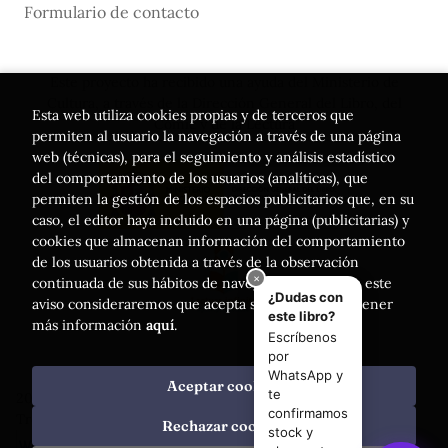
Formulario de contacto
Este proyecto ha recibido una ayuda del Ministerio de
Cultura, a través de la Dirección General del Libro, del
Esta web utiliza cookies propias y de terceros que
Cómic y de la Lectura
permiten al usuario la navegación a través de una página
web (técnicas), para el seguimiento y análisis estadístico
del comportamiento de los usuarios (analíticas), que
permiten la gestión de los espacios publicitarios que, en su
caso, el editor haya incluido en una página (publicitarias) y
cookies que almacenan información del comportamiento
de los usuarios obtenida a través de la observación
continuada de sus hábitos de navegación. Si acepta este
aviso consideraremos que acepta su uso. Puede obtener
más información
aquí
.
Aceptar cookies
2026 ©
Librería Luces
. Todos los Derechos Reservados |
Trevenque Group
Rechazar cookies