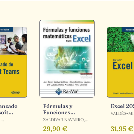
s
anzado
Fórmulas y
Excel 20
soft
Funciones
VALDÉS-M
Matemáticas con
CLAUDIA
Z
ZALDIVAR NAVARRO,
Excel
 ISABEL
DANIEL
29,90 €
31,95 €