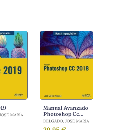
019
Manual Avanzado
Photoshop Cc
JOSÉ MARÍA
2018
DELGADO, JOSÉ MARÍA
29,95 €