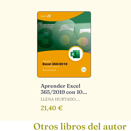
Aprender Excel
365/2019 con 100
Ejercicios
LLENA HURTADO,
Prácticos
SONIA
21,40 €
Otros libros del autor