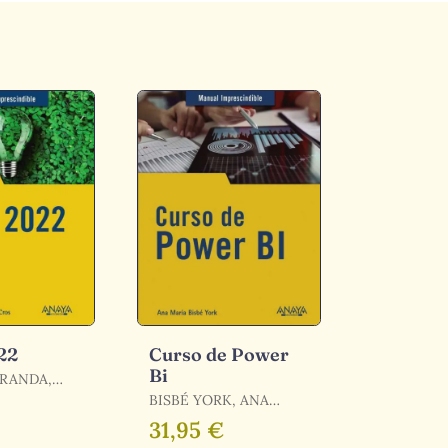
22
Curso de Power
Bi
IRANDA,
BISBÉ YORK, ANA
MARÍA
31,95 €