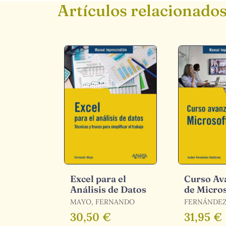
Artículos relacionado
Excel para el
Curso Av
Análisis de Datos
de Micro
Teams
MAYO, FERNANDO
FERNÁNDE
GUTIÉRREZ,
30,50 €
31,95 €