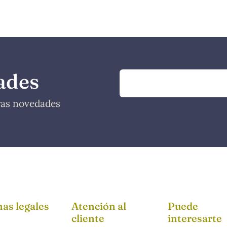
ades
tras novedades
as legales
Atención al
Puede
cliente
interesarte