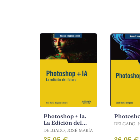
Photoshop + Ia.
Photosh
La Edición del
DELGADO, 
Futuro
DELGADO, JOSÉ MARÍA
35,95 €
36,95 €