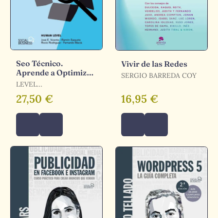
Seo Técnico.
Vivir de las Redes
Aprende a Optimizar
SERGIO BARREDA COY
tu Web Como un
LEVEL
Profesional
COMMUNICATIONS,
27,50 €
16,95 €
HUMAN