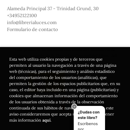
Alameda Principal 37 - Trinidad Grund, 30
+34952122100
info@librerialuces.com
Formulario de contacto
Este proyecto ha recibido una ayuda del Ministerio de
Cultura, a través de la Dirección General del Libro, del
Esta web utiliza cookies propias y de terceros que
Cómic y de la Lectura
permiten al usuario la navegación a través de una página
web (técnicas), para el seguimiento y análisis estadístico
del comportamiento de los usuarios (analíticas), que
permiten la gestión de los espacios publicitarios que, en su
caso, el editor haya incluido en una página (publicitarias) y
cookies que almacenan información del comportamiento
de los usuarios obtenida a través de la observación
continuada de sus hábitos de navegación. Si acepta este
aviso consideraremos que acepta su uso. Puede obtener
más información
aquí
.