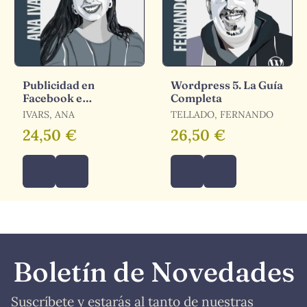
Publicidad en
Wordpress 5. La Guía
Facebook e
Completa
Instagram. Curso
IVARS, ANA
TELLADO, FERNANDO
Práctico para Crear
24,50 €
26,50 €
Anuncios que Vende
Boletín de Novedades
Suscríbete y estarás al tanto de nuestras