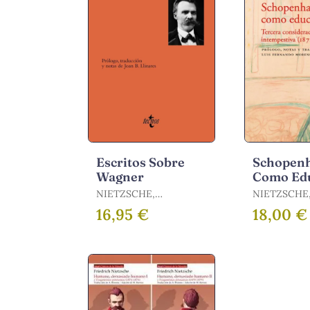
Escritos Sobre
Schopen
Wagner
Como Ed
NIETZSCHE,
NIETZSCHE
FRIEDRICH
FRIEDRICH
16,95 €
18,00 €