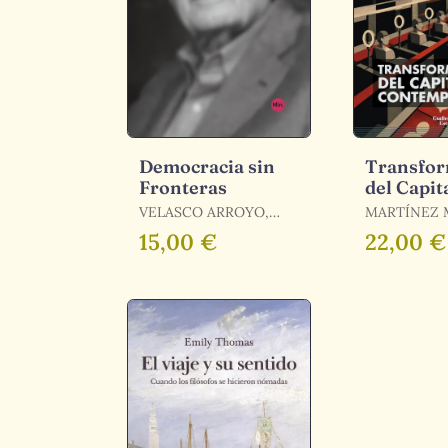
Democracia sin
Transfor
Fronteras
del Capit
Contemp
VELASCO ARROYO,
MARTÍNEZ 
JUAN CARLOS
PALOMA (ED
15,00 €
22,00 €