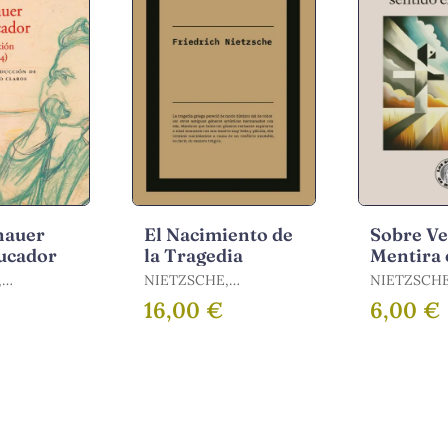
hauer
El Nacimiento de
Sobre Ve
ucador
la Tragedia
Mentira 
Sentido
,
NIETZSCHE,
NIETZSCHE
Extramo
FRIEDRICH
FRIEDRICH
16,00 €
6,00 €