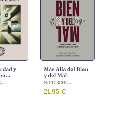
rdad y
Más Allá del Bien
en
y del Mal
,
NIETZSCHE,
ral
FRIEDRICH
21,95 €