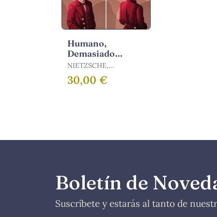
Humano,
Demasiado
Humano y
NIETZSCHE,
Fragmentos
FRIEDRICH
30,00 €
Póstumos (1876-
1879)
Boletín de Noved
Suscríbete y estarás al tanto de nues